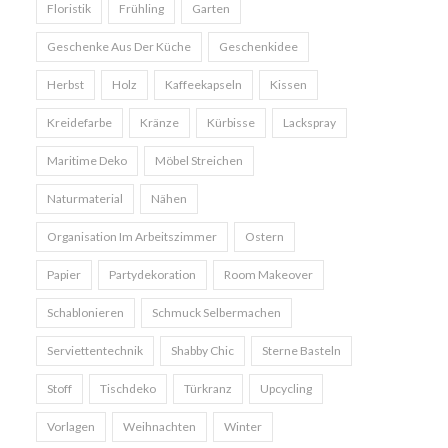
Floristik
Frühling
Garten
Geschenke Aus Der Küche
Geschenkidee
Herbst
Holz
Kaffeekapseln
Kissen
Kreidefarbe
Kränze
Kürbisse
Lackspray
Maritime Deko
Möbel Streichen
Naturmaterial
Nähen
Organisation Im Arbeitszimmer
Ostern
Papier
Partydekoration
Room Makeover
Schablonieren
Schmuck Selbermachen
Serviettentechnik
Shabby Chic
Sterne Basteln
Stoff
Tischdeko
Türkranz
Upcycling
Vorlagen
Weihnachten
Winter