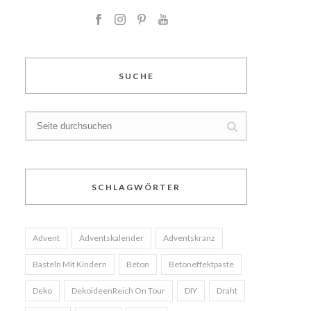
SUCHE
SCHLAGWÖRTER
Advent
Adventskalender
Adventskranz
Basteln Mit Kindern
Beton
Betoneffektpaste
Deko
DekoideenReich On Tour
DIY
Draht