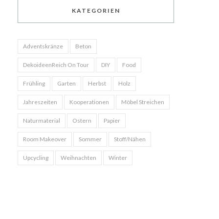
KATEGORIEN
Adventskränze
Beton
DekoideenReich On Tour
DIY
Food
Frühling
Garten
Herbst
Holz
Jahreszeiten
Kooperationen
Möbel Streichen
Naturmaterial
Ostern
Papier
Room Makeover
Sommer
Stoff/Nähen
Upcycling
Weihnachten
Winter