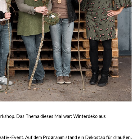
orkshop. Das Thema dieses Mal war: Winterdeko aus
 Kreativ-Event. Auf dem Programm stand ein Dekostab für draußen,