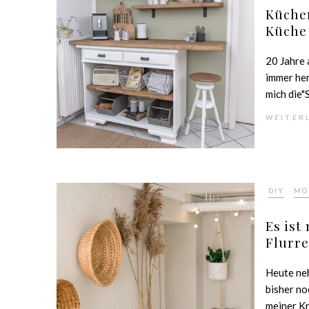
Küchen
Küche
20 Jahre 
immer her
mich die"S
WEITER
,
DIY
MÖ
Es ist
Flurr
Heute neh
bisher no
meiner Kr