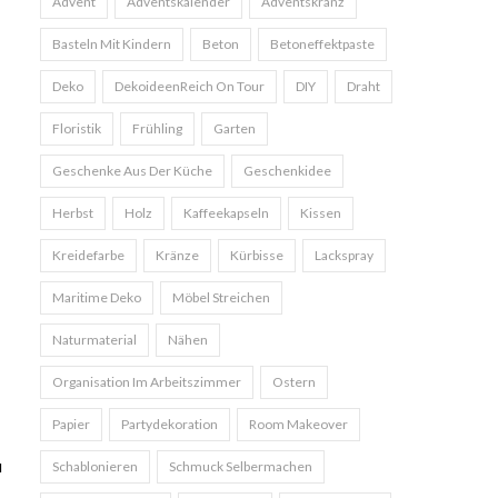
Advent
Adventskalender
Adventskranz
Basteln Mit Kindern
Beton
Betoneffektpaste
Deko
DekoideenReich On Tour
DIY
Draht
Floristik
Frühling
Garten
Geschenke Aus Der Küche
Geschenkidee
Herbst
Holz
Kaffeekapseln
Kissen
Kreidefarbe
Kränze
Kürbisse
Lackspray
Maritime Deko
Möbel Streichen
Naturmaterial
Nähen
Organisation Im Arbeitszimmer
Ostern
Papier
Partydekoration
Room Makeover
u
Schablonieren
Schmuck Selbermachen