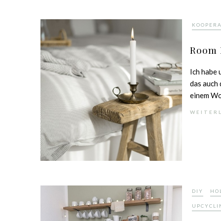
KOOPER
Room 
Ich habe 
das auch 
einem Wol
WEITER
,
DIY
HO
UPCYCLI