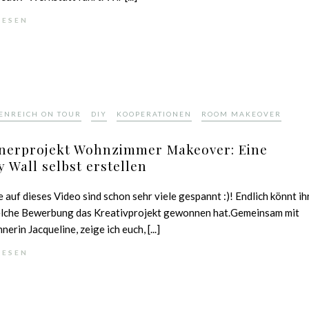
LESEN
,
,
,
ENREICH ON TOUR
DIY
KOOPERATIONEN
ROOM MAKEOVER
nerprojekt Wohnzimmer Makeover: Eine
y Wall selbst erstellen
e auf dieses Video sind schon sehr viele gespannt :)! Endlich könnt ih
elche Bewerbung das Kreativprojekt gewonnen hat.Gemeinsam mit
erin Jacqueline, zeige ich euch, [...]
LESEN