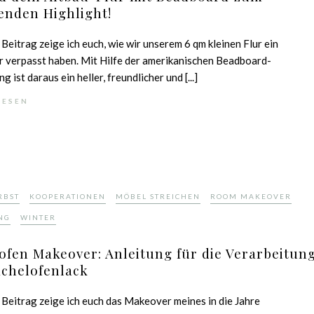
enden Highlight!
 Beitrag zeige ich euch, wie wir unserem 6 qm kleinen Flur ein
 verpasst haben. Mit Hilfe der amerikanischen Beadboard-
g ist daraus ein heller, freundlicher und [...]
LESEN
,
,
,
,
RBST
KOOPERATIONEN
MÖBEL STREICHEN
ROOM MAKEOVER
,
NG
WINTER
fen Makeover: Anleitung für die Verarbeitun
achelofenlack
 Beitrag zeige ich euch das Makeover meines in die Jahre