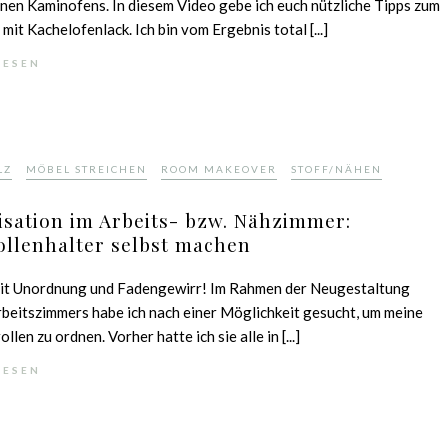
en Kaminofens. In diesem Video gebe ich euch nützliche Tipps zum
 mit Kachelofenlack. Ich bin vom Ergebnis total [...]
LESEN
,
,
,
LZ
MÖBEL STREICHEN
ROOM MAKEOVER
STOFF/NÄHEN
sation im Arbeits- bzw. Nähzimmer:
ollenhalter selbst machen
mit Unordnung und Fadengewirr! Im Rahmen der Neugestaltung
beitszimmers habe ich nach einer Möglichkeit gesucht, um meine
len zu ordnen. Vorher hatte ich sie alle in [...]
LESEN