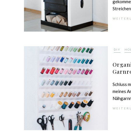
gekommen
Streichen
WEITER
,
DIY
HO
Organi
Garnr
Schluss 
meines Ar
Nähgarnrol
WEITER