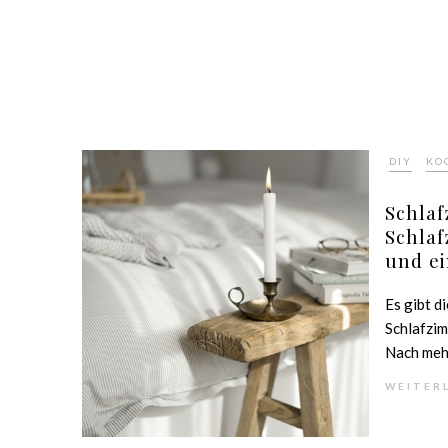
,
DIY
KO
Schlaf
Schlaf
und e
Es gibt d
Schlafzim
Nach mehr
WEITER