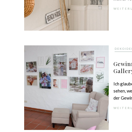
WEITER
DEKOIDE
Gewin
Galler
Ich glaub
sehen, w
der Gewinn
WEITER