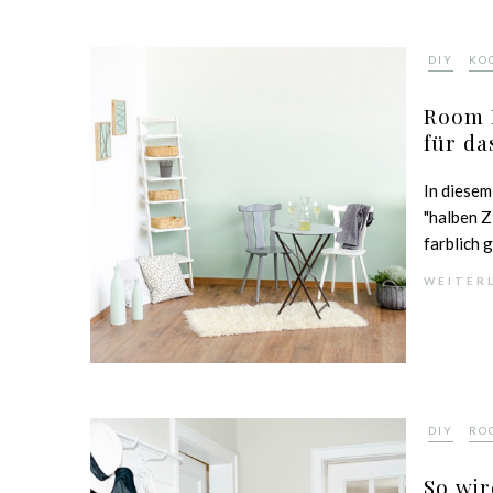
,
DIY
KO
Room 
für da
In diesem
"halben Z
farblich g
WEITER
,
DIY
RO
So wir