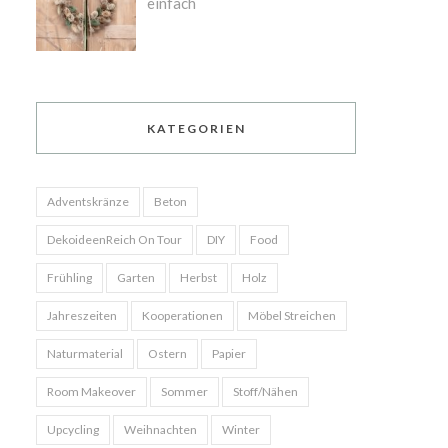
einfach
s
KATEGORIEN
s
Adventskränze
Beton
DekoideenReich On Tour
DIY
Food
Frühling
Garten
Herbst
Holz
Jahreszeiten
Kooperationen
Möbel Streichen
Naturmaterial
Ostern
Papier
Room Makeover
Sommer
Stoff/Nähen
Upcycling
Weihnachten
Winter