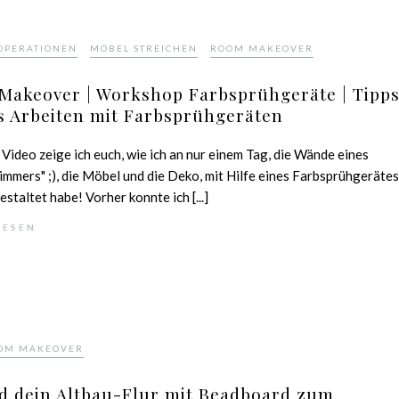
,
,
OPERATIONEN
MÖBEL STREICHEN
ROOM MAKEOVER
Makeover | Workshop Farbsprühgeräte | Tipp
s Arbeiten mit Farbsprühgeräten
 Video zeige ich euch, wie ich an nur einem Tag, die Wände eines
immers" ;), die Möbel und die Deko, mit Hilfe eines Farbsprühgeräte
estaltet habe! Vorher konnte ich [...]
LESEN
OM MAKEOVER
d dein Altbau-Flur mit Beadboard zum