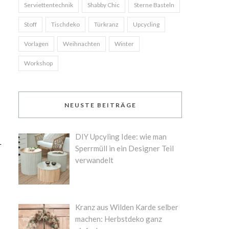
Serviettentechnik
Shabby Chic
Sterne Basteln
Stoff
Tischdeko
Türkranz
Upcycling
Vorlagen
Weihnachten
Winter
Workshop
NEUSTE BEITRÄGE
DIY Upcyling Idee: wie man
r
Sperrmüll in ein Designer Teil
verwandelt
Kranz aus Wilden Karde selber
machen: Herbstdeko ganz