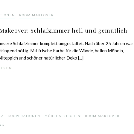
,
ATIONEN
ROOM MAKEOVER
Makeover: Schlafzimmer hell und gemütlich!
unsere Schlafzimmer komplett umgestaltet. Nach über 25 Jahren war
dringend nötig. Mit frische Farbe für die Wände, hellen Möbeln,
lteppich und schöner natürlicher Deko [...]
LESEN
,
,
,
,
LZ
KOOPERATIONEN
MÖBEL STREICHEN
ROOM MAKEOVER
NG