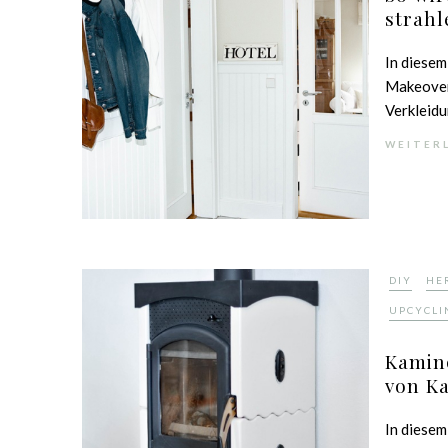
strahl
In diesem
Makeover
Verkleidun
WEITER
,
DIY
HE
UPCYCLI
Kamino
von K
In diesem