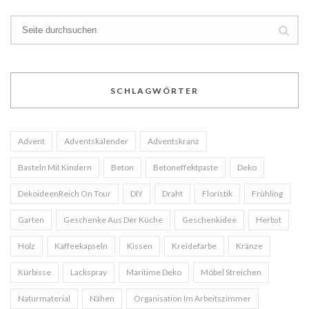
SCHLAGWÖRTER
Advent
Adventskalender
Adventskranz
Basteln Mit Kindern
Beton
Betoneffektpaste
Deko
DekoideenReich On Tour
DIY
Draht
Floristik
Frühling
Garten
Geschenke Aus Der Küche
Geschenkidee
Herbst
Holz
Kaffeekapseln
Kissen
Kreidefarbe
Kränze
Kürbisse
Lackspray
Maritime Deko
Möbel Streichen
Naturmaterial
Nähen
Organisation Im Arbeitszimmer