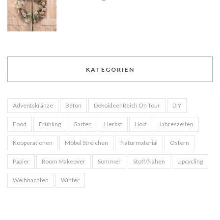
KATEGORIEN
Adventskränze
Beton
DekoideenReich On Tour
DIY
Food
Frühling
Garten
Herbst
Holz
Jahreszeiten
Kooperationen
Möbel Streichen
Naturmaterial
Ostern
Papier
Room Makeover
Sommer
Stoff/Nähen
Upcycling
Weihnachten
Winter