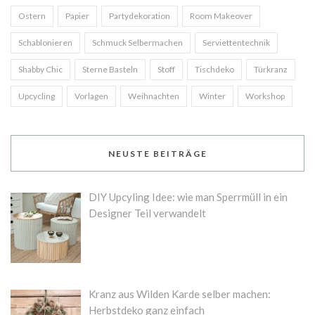
Ostern
Papier
Partydekoration
Room Makeover
Schablonieren
Schmuck Selbermachen
Serviettentechnik
Shabby Chic
Sterne Basteln
Stoff
Tischdeko
Türkranz
Upcycling
Vorlagen
Weihnachten
Winter
Workshop
NEUSTE BEITRÄGE
DIY Upcyling Idee: wie man Sperrmüll in ein
Designer Teil verwandelt
Kranz aus Wilden Karde selber machen:
Herbstdeko ganz einfach