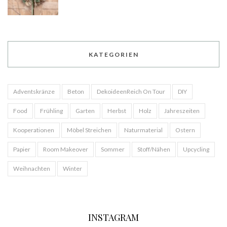
KATEGORIEN
Adventskränze
Beton
DekoideenReich On Tour
DIY
Food
Frühling
Garten
Herbst
Holz
Jahreszeiten
Kooperationen
Möbel Streichen
Naturmaterial
Ostern
Papier
Room Makeover
Sommer
Stoff/Nähen
Upcycling
Weihnachten
Winter
INSTAGRAM