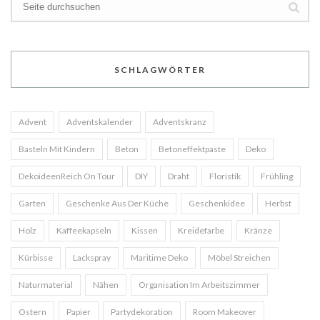
SCHLAGWÖRTER
Advent
Adventskalender
Adventskranz
Basteln Mit Kindern
Beton
Betoneffektpaste
Deko
DekoideenReich On Tour
DIY
Draht
Floristik
Frühling
Garten
Geschenke Aus Der Küche
Geschenkidee
Herbst
Holz
Kaffeekapseln
Kissen
Kreidefarbe
Kränze
Kürbisse
Lackspray
Maritime Deko
Möbel Streichen
Naturmaterial
Nähen
Organisation Im Arbeitszimmer
Ostern
Papier
Partydekoration
Room Makeover