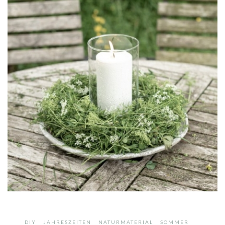
,
,
,
DIY
JAHRESZEITEN
NATURMATERIAL
SOMMER