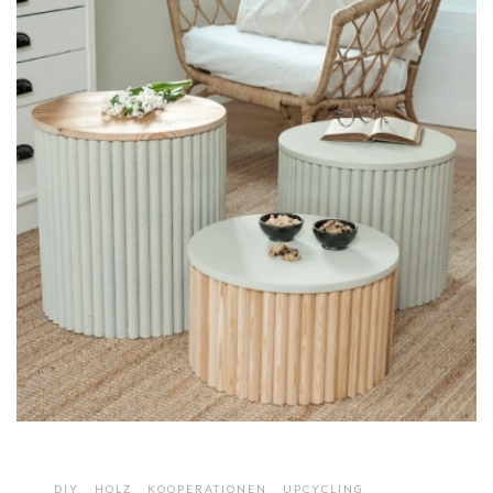
,
,
,
DIY
HOLZ
KOOPERATIONEN
UPCYCLING