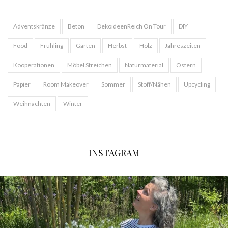
Adventskränze
Beton
DekoideenReich On Tour
DIY
Food
Frühling
Garten
Herbst
Holz
Jahreszeiten
Kooperationen
Möbel Streichen
Naturmaterial
Ostern
Papier
Room Makeover
Sommer
Stoff/Nähen
Upcycling
Weihnachten
Winter
INSTAGRAM