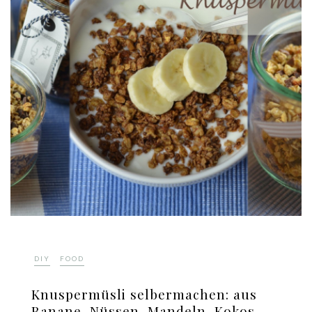
,
DIY
FOOD
Knuspermüsli selbermachen: aus
Banane, Nüssen, Mandeln, Kokos,