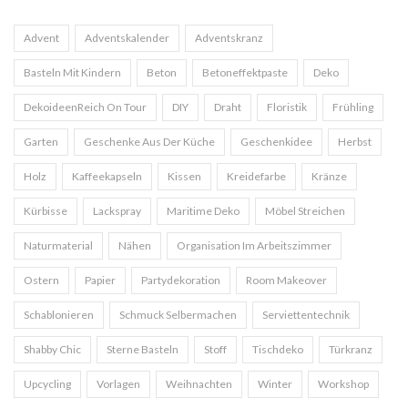
Advent
Adventskalender
Adventskranz
Basteln Mit Kindern
Beton
Betoneffektpaste
Deko
DekoideenReich On Tour
DIY
Draht
Floristik
Frühling
Garten
Geschenke Aus Der Küche
Geschenkidee
Herbst
Holz
Kaffeekapseln
Kissen
Kreidefarbe
Kränze
Kürbisse
Lackspray
Maritime Deko
Möbel Streichen
Naturmaterial
Nähen
Organisation Im Arbeitszimmer
Ostern
Papier
Partydekoration
Room Makeover
Schablonieren
Schmuck Selbermachen
Serviettentechnik
Shabby Chic
Sterne Basteln
Stoff
Tischdeko
Türkranz
Upcycling
Vorlagen
Weihnachten
Winter
Workshop