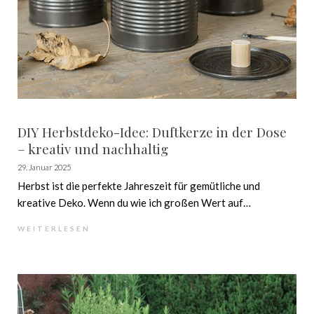
DIY Herbstdeko-Idee: Duftkerze in der Dose
– kreativ und nachhaltig
29. Januar 2025
Herbst ist die perfekte Jahreszeit für gemütliche und
kreative Deko. Wenn du wie ich großen Wert auf
nachhaltige DIY-Projekte legst, also aus wenig viel zu
WEITERLESEN
machen möchtest, dann ist diese Ideen für dich genau
richtig! In diesem Blogbeitrag zeige ich dir eine
einfache, aber tolle DIY-Ideen. Ich arbeite mit
Materialien, die du wahrscheinlich bereits zu Hause
hast. Nichts ist gemütlicher als der Duft von Kerzen in