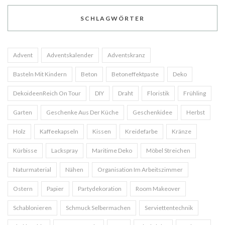
SCHLAGWÖRTER
Advent
Adventskalender
Adventskranz
Basteln Mit Kindern
Beton
Betoneffektpaste
Deko
DekoideenReich On Tour
DIY
Draht
Floristik
Frühling
Garten
Geschenke Aus Der Küche
Geschenkidee
Herbst
Holz
Kaffeekapseln
Kissen
Kreidefarbe
Kränze
Kürbisse
Lackspray
Maritime Deko
Möbel Streichen
Naturmaterial
Nähen
Organisation Im Arbeitszimmer
Ostern
Papier
Partydekoration
Room Makeover
Schablonieren
Schmuck Selbermachen
Serviettentechnik