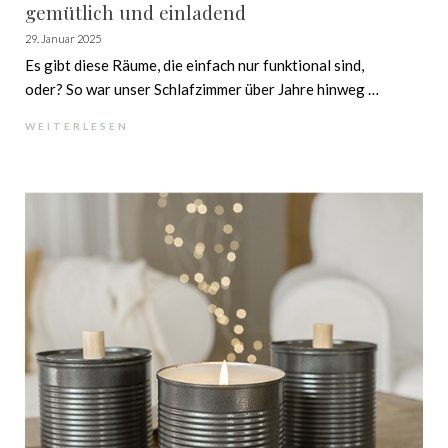
gemütlich und einladend
29. Januar 2025
Es gibt diese Räume, die einfach nur funktional sind,
oder? So war unser Schlafzimmer über Jahre hinweg –
ein Ort zum Schlafen, aber mehr auch nicht. Nach mehr
WEITERLESEN
als 25 Jahren war es endlich an der Zeit, unser
Schlafzimmer einer gründlichen Renovierung zu
unterziehen. Was ursprünglich nur als Raum zum
Schlafen diente, wurde in eine wahre Wohlfühloase
verwandelt, in der ich nun auch tagsüber gerne Zeit
verbringe.