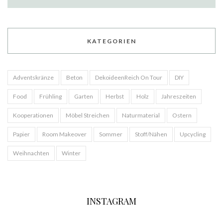
KATEGORIEN
Adventskränze
Beton
DekoideenReich On Tour
DIY
Food
Frühling
Garten
Herbst
Holz
Jahreszeiten
Kooperationen
Möbel Streichen
Naturmaterial
Ostern
Papier
Room Makeover
Sommer
Stoff/Nähen
Upcycling
Weihnachten
Winter
INSTAGRAM