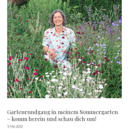
den kalten Herbst- und Wintermonaten. Warum also
nicht selbst Duftkerzen herstellen und dabei alte
Kerzenreste wiederverwenden? Das ist nicht nur
nachhaltig, sondern du kannst auch deine
Lieblingsdüfte kreieren.
Gartenrundgang in meinem Sommergarten
– komm herein und schau dich um!
5. Mai 2022