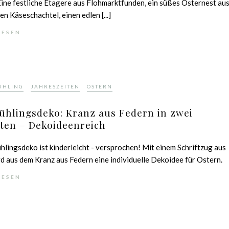
ine festliche Etagere aus Flohmarktfunden, ein süßes Osternest au
en Käseschachtel, einen edlen [...]
LESEN
,
,
ÜHLING
JAHRESZEITEN
OSTERN
ühlingsdeko: Kranz aus Federn in zwei
ten – Dekoideenreich
hlingsdeko ist kinderleicht - versprochen! Mit einem Schriftzug aus
d aus dem Kranz aus Federn eine individuelle Dekoidee für Ostern.
LESEN