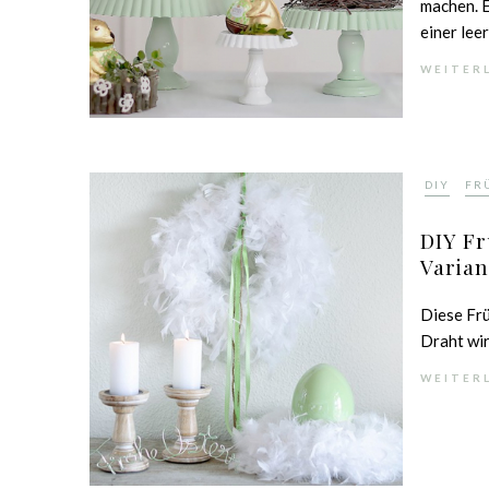
machen. E
einer leer
WEITER
,
DIY
FR
DIY Fr
Varian
Diese Frü
Draht wir
WEITER