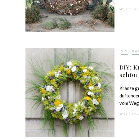
WEITER
,
DIY
GA
DIY: 
schön
Kränze ge
duftende
vom Wegr
WEITER