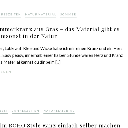
,
,
HRESZEITEN
NATURMATERIAL
SOMMER
mmerkranz aus Gras – das Material gibt es
umsonst in der Natur
r, Labkraut, Klee und Wicke habe ich mir einen Kranz und ein Herz
 Easy peasy, innerhalb einer halben Stunde waren Herz und Kranz
s Material kannst du dir beim [...]
LESEN
,
,
RBST
JAHRESZEITEN
NATURMATERIAL
 im BOHO Style ganz einfach selber machen