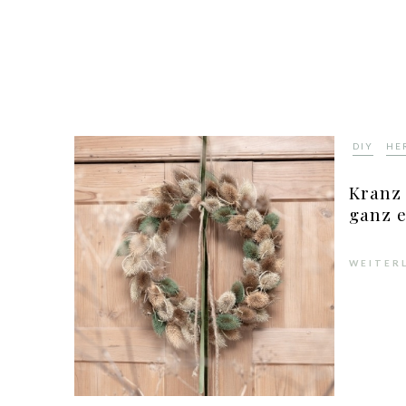
,
DIY
HE
Kranz
ganz e
WEITER