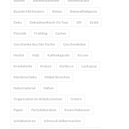
Advent
Adventskalender
Adventskranz
Basteln Mit Kindern
Beton
Betoneffektpaste
Deko
DekoideenReich On Tour
DIY
Draht
Floristik
Frühling
Garten
Geschenke Aus Der Küche
Geschenkidee
Herbst
Holz
Kaffeekapseln
Kissen
Kreidefarbe
Kränze
Kürbisse
Lackspray
Maritime Deko
Möbel Streichen
Naturmaterial
Nähen
Organisation Im Arbeitszimmer
Ostern
Papier
Partydekoration
Room Makeover
Schablonieren
Schmuck Selbermachen