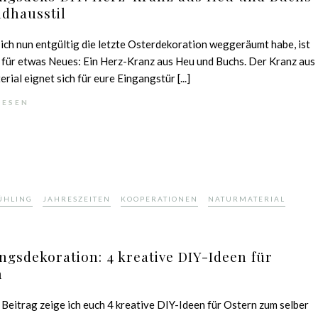
dhausstil
ch nun entgültig die letzte Osterdekoration weggeräumt habe, ist
 für etwas Neues: Ein Herz-Kranz aus Heu und Buchs. Der Kranz aus
rial eignet sich für eure Eingangstür [...]
LESEN
,
,
,
,
ÜHLING
JAHRESZEITEN
KOOPERATIONEN
NATURMATERIAL
ngsdekoration: 4 kreative DIY-Ideen für
n
 Beitrag zeige ich euch 4 kreative DIY-Ideen für Ostern zum selber