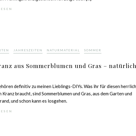
LESEN
,
,
,
RTEN
JAHRESZEITEN
NATURMATERIAL
SOMMER
Kranz aus Sommerblumen und Gras – natürlic
hören definitiv zu meinen Lieblings-DIYs. Was ihr für diesen herrlic
n Kranz braucht, sind Sommerblumen und Gras, aus dem Garten und
and, und schon kann es losgehen.
LESEN