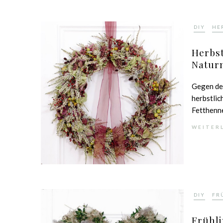
,
DIY
HE
Herbs
Natur
Gegen den
herbstlic
Fetthenne
WEITER
,
DIY
FR
Frühl