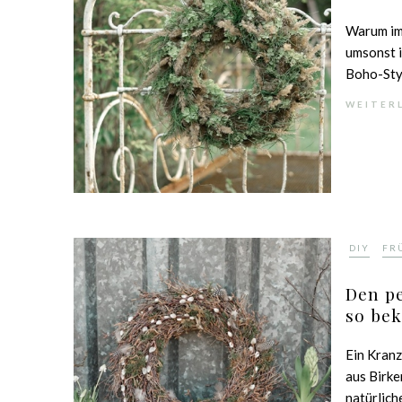
Warum im
umsonst 
Boho-Styl
WEITER
,
DIY
FR
Den p
so be
Ein Kranz
aus Birk
natürlich