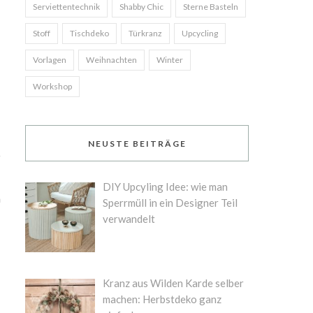
Serviettentechnik
Shabby Chic
Sterne Basteln
Stoff
Tischdeko
Türkranz
Upcycling
Vorlagen
Weihnachten
Winter
Workshop
NEUSTE BEITRÄGE
h
DIY Upcyling Idee: wie man
h
Sperrmüll in ein Designer Teil
verwandelt
Kranz aus Wilden Karde selber
machen: Herbstdeko ganz