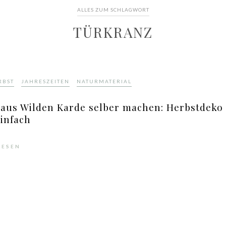
ALLES ZUM SCHLAGWORT
TÜRKRANZ
,
,
RBST
JAHRESZEITEN
NATURMATERIAL
 aus Wilden Karde selber machen: Herbstdeko
infach
LESEN