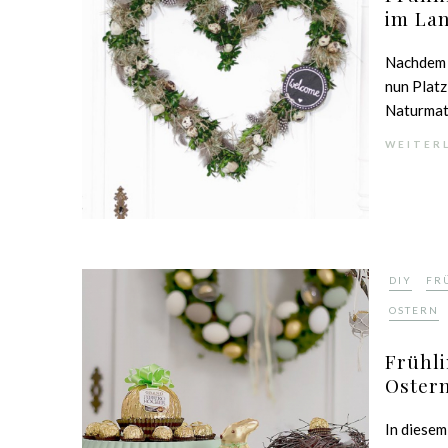
im Lan
Nachdem i
nun Platz
Naturmate
WEITER
,
DIY
FR
OSTERN
Frühli
Oster
In diesem