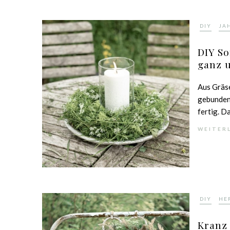
,
DIY
JA
DIY So
ganz 
Aus Gräse
gebunden.
fertig. Da
WEITER
,
DIY
HE
Kranz