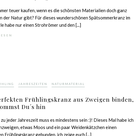
mer teuer kaufen, wenn es die schönsten Materialien doch ganz
in der Natur gibt? Für dieses wunderschönen Spätsommerkranz im
e habe nur einen Strohrömer und den [...]
LESEN
,
,
ÜHLING
JAHRESZEITEN
NATURMATERIAL
erfekten Frühlingskranz aus Zweigen binden,
kommst Du´s hin
 zu jeder Jahreszeit muss es mindestens sein :)! Dieses Mal habe ich
enzweigen, etwas Moos und ein paar Weidenkätzchen einen
en Frühlingskranz gebunden. ich zeige euch [...]