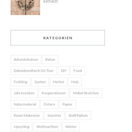
einfach
KATEGORIEN
Adventskränze
Beton
DekoideenReich On Tour
DIY
Food
Frühling
Garten
Herbst
Holz
Jahreszeiten
Kooperationen
Möbel Streichen
Naturmaterial
Ostern
Papier
Room Makeover
Sommer
Stoff/Nähen
Upcycling
Weihnachten
Winter