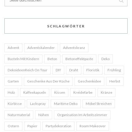
SCHLAGWÖRTER
Advent
Adventskalender
Adventskranz
Basteln Mit Kindern
Beton
Betoneffektpaste
Deko
DekoideenReich On Tour
DIY
Draht
Floristik
Frühling
Garten
Geschenke Aus Der Küche
Geschenkidee
Herbst
Holz
Kaffeekapseln
Kissen
Kreidefarbe
Kränze
Kürbisse
Lackspray
Maritime Deko
Möbel Streichen
Naturmaterial
Nähen
Organisation Im Arbeitszimmer
Ostern
Papier
Partydekoration
Room Makeover