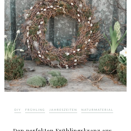
,
,
,
DIY
FRÜHLING
JAHRESZEITEN
NATURMATERIAL
Den perfekten Frühlingskranz aus