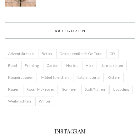
KATEGORIEN
Adventskränze
Beton
DekoideenReich On Tour
DIY
Food
Frühling
Garten
Herbst
Holz
Jahreszeiten
Kooperationen
Möbel Streichen
Naturmaterial
Ostern
Papier
Room Makeover
Sommer
Stoff/Nähen
Upcycling
Weihnachten
Winter
INSTAGRAM