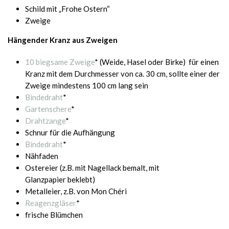
Schild mit „Frohe Ostern“
Zweige
Hängender Kranz aus Zweigen
10 biegsame Zweige
* (Weide, Hasel oder Birke) für einen
Kranz mit dem Durchmesser von ca. 30 cm, sollte einer der
Zweige mindestens 100 cm lang sein
Bindedraht
*
Gartenschere
*
Drahtzange
*
Schnur für die Aufhängung
Bindedraht
*
Nähfaden
Ostereier (z.B. mit Nagellack bemalt, mit
Glanzpapier beklebt)
Metalleier, z.B. von Mon Chéri
Reagenzgläser
*
frische Blümchen