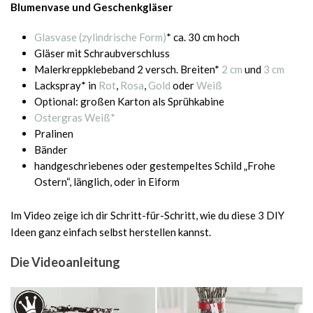
Blumenvase und Geschenkgläser
Glasvase (zylindrische Form)
* ca. 30 cm hoch
Gläser mit Schraubverschluss
Malerkreppklebeband 2 versch. Breiten*
2 cm
und
3 cm
Lackspray* in
Rot
,
Rosa
,
Gold
oder
Weiß
Optional: großen Karton als Sprühkabine
Ostergras Weiß*
Pralinen
Bänder
handgeschriebenes oder gestempeltes Schild „Frohe
Ostern“, länglich, oder in Eiform
Im Video zeige ich dir Schritt-für-Schritt, wie du diese 3 DIY
Ideen ganz einfach selbst herstellen kannst.
Die Videoanleitung