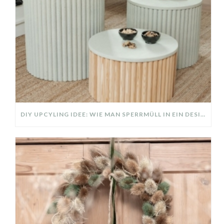
DIY UPCYLING IDEE: WIE MAN SPERRMÜLL IN EIN DESIGNER TEIL VERWANDELT