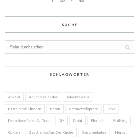
SUCHE
SCHLAGWÖRTER
Advent
Adventskalender
Adventskranz
Basteln Mit Kindern
Beton
Betoneffektpaste
Deko
DekoideenReich On Tour
DIY
Draht
Floristik
Frühling
Garten
Geschenke Aus Der Küche
Geschenkidee
Herbst