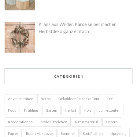
Kranz aus Wilden Karde selber machen:
Herbstdeko ganz einfach
KATEGORIEN
Adventskränze
Beton
DekoideenReich On Tour
DIY
Food
Frühling
Garten
Herbst
Holz
Jahreszeiten
Kooperationen
Möbel Streichen
Naturmaterial
Ostern
Papier
Room Makeover
Sommer
Stoff/Nähen
Upcycling