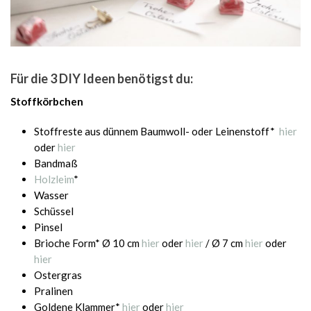
Für die 3 DIY Ideen benötigst du:
Stoffkörbchen
Stoffreste aus dünnem Baumwoll- oder Leinenstoff*
hier
oder
hier
Bandmaß
Holzleim
*
Wasser
Schüssel
Pinsel
Brioche Form* Ø 10 cm
hier
oder
hier
/ Ø 7 cm
hier
oder
hier
Ostergras
Pralinen
Goldene Klammer*
hier
oder
hier