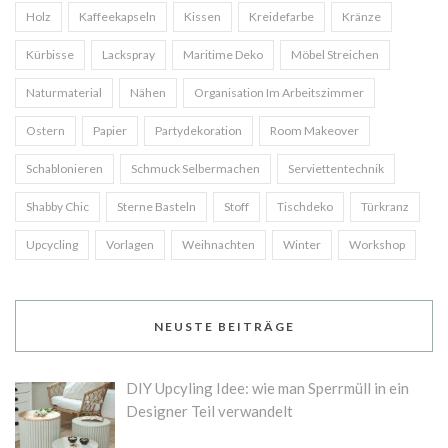
Holz
Kaffeekapseln
Kissen
Kreidefarbe
Kränze
Kürbisse
Lackspray
Maritime Deko
Möbel Streichen
Naturmaterial
Nähen
Organisation Im Arbeitszimmer
Ostern
Papier
Partydekoration
Room Makeover
Schablonieren
Schmuck Selbermachen
Serviettentechnik
Shabby Chic
Sterne Basteln
Stoff
Tischdeko
Türkranz
Upcycling
Vorlagen
Weihnachten
Winter
Workshop
NEUSTE BEITRÄGE
DIY Upcyling Idee: wie man Sperrmüll in ein
Designer Teil verwandelt