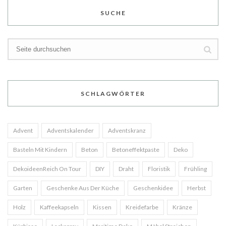
SUCHE
SCHLAGWÖRTER
Advent
Adventskalender
Adventskranz
Basteln Mit Kindern
Beton
Betoneffektpaste
Deko
DekoideenReich On Tour
DIY
Draht
Floristik
Frühling
Garten
Geschenke Aus Der Küche
Geschenkidee
Herbst
Holz
Kaffeekapseln
Kissen
Kreidefarbe
Kränze