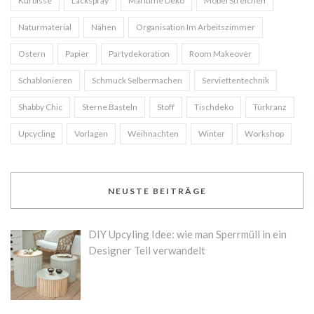
Kürbisse
Lackspray
Maritime Deko
Möbel Streichen
Naturmaterial
Nähen
Organisation Im Arbeitszimmer
Ostern
Papier
Partydekoration
Room Makeover
Schablonieren
Schmuck Selbermachen
Serviettentechnik
Shabby Chic
Sterne Basteln
Stoff
Tischdeko
Türkranz
Upcycling
Vorlagen
Weihnachten
Winter
Workshop
NEUSTE BEITRÄGE
DIY Upcyling Idee: wie man Sperrmüll in ein
Designer Teil verwandelt