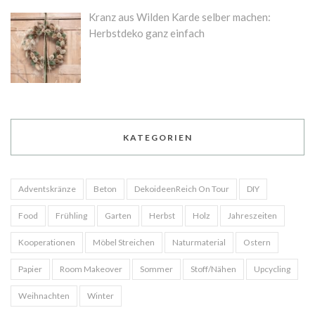
Kranz aus Wilden Karde selber machen:
Herbstdeko ganz einfach
KATEGORIEN
Adventskränze
Beton
DekoideenReich On Tour
DIY
Food
Frühling
Garten
Herbst
Holz
Jahreszeiten
Kooperationen
Möbel Streichen
Naturmaterial
Ostern
Papier
Room Makeover
Sommer
Stoff/Nähen
Upcycling
Weihnachten
Winter