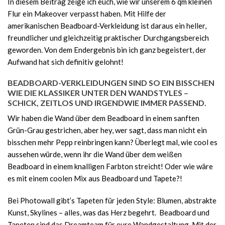
In diesem Beitrag zeige ich euch, wie wir unserem 6 qm kleinen
Flur ein Makeover verpasst haben. Mit Hilfe der
amerikanischen Beadboard-Verkleidung ist daraus ein heller,
freundlicher und gleichzeitig praktischer Durchgangsbereich
geworden. Von dem Endergebnis bin ich ganz begeistert, der
Aufwand hat sich definitiv gelohnt!
BEADBOARD-VERKLEIDUNGEN SIND SO EIN BISSCHEN
WIE DIE KLASSIKER UNTER DEN WANDSTYLES –
SCHICK, ZEITLOS UND IRGENDWIE IMMER PASSEND.
Wir haben die Wand über dem Beadboard in einem sanften
Grün-Grau gestrichen, aber hey, wer sagt, dass man nicht ein
bisschen mehr Pepp reinbringen kann? Überlegt mal, wie cool es
aussehen würde, wenn ihr die Wand über dem weißen
Beadboard in einem knalligen Farbton streicht! Oder wie wäre
es mit einem coolen Mix aus Beadboard und Tapete?!
Bei Photowall gibt’s Tapeten für jeden Style: Blumen, abstrakte
Kunst, Skylines – alles, was das Herz begehrt. Beadboard und
Tapeten sind das Dreamteam für eure Wandgestaltung. Mit der