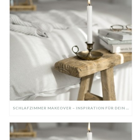
SCHLAFZIMMER MAKEOVER – INSPIRATION FÜR DEIN SCHLAFZIMMER: AUS ALT MACH NEU – HELL, GEMÜTLICH UND EINLADEND