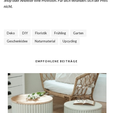
Shop oder Anbieter eine Provision. Für dich verändert sich der Preis
nicht.
Deko
DIY
Floristik
Frühling
Garten
,
,
,
,
,
Geschenkidee
Naturmaterial
Upcycling
,
,
EMPFOHLENE BEITRÄGE