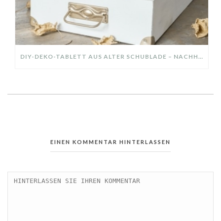
DIY-DEKO-TABLETT AUS ALTER SCHUBLADE – NACHHALTIGE HERBSTDEKO SELBER MACHEN!
EINEN KOMMENTAR HINTERLASSEN