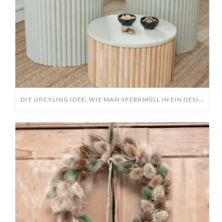
DIY UPCYLING IDEE: WIE MAN SPERRMÜLL IN EIN DESIGNER TEIL VERWANDELT