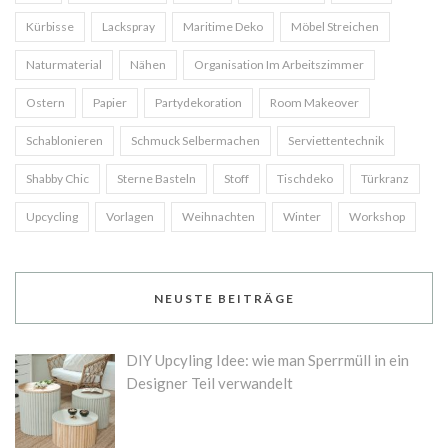
Kürbisse
Lackspray
Maritime Deko
Möbel Streichen
Naturmaterial
Nähen
Organisation Im Arbeitszimmer
Ostern
Papier
Partydekoration
Room Makeover
Schablonieren
Schmuck Selbermachen
Serviettentechnik
Shabby Chic
Sterne Basteln
Stoff
Tischdeko
Türkranz
Upcycling
Vorlagen
Weihnachten
Winter
Workshop
NEUSTE BEITRÄGE
DIY Upcyling Idee: wie man Sperrmüll in ein
Designer Teil verwandelt