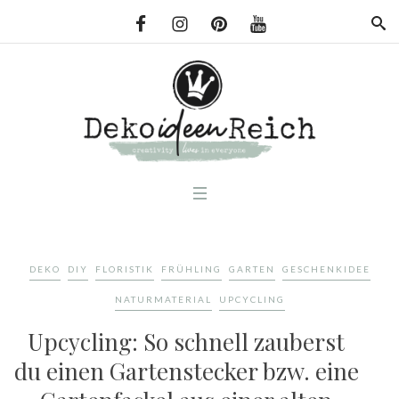
DEKO
DIY
FLORISTIK
FRÜHLING
GARTEN
GESCHENKIDEE
NATURMATERIAL
UPCYCLING
Upcycling: So schnell zauberst
du einen Gartenstecker bzw. eine