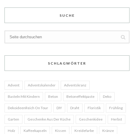
SUCHE
SCHLAGWÖRTER
Advent
Adventskalender
Adventskranz
Basteln Mit Kindern
Beton
Betoneffektpaste
Deko
DekoideenReich On Tour
DIY
Draht
Floristik
Frühling
Garten
Geschenke Aus Der Küche
Geschenkidee
Herbst
Holz
Kaffeekapseln
Kissen
Kreidefarbe
Kränze