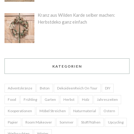
Kranz aus Wilden Karde selber machen:
Herbstdeko ganz einfach
KATEGORIEN
Adventskränze
Beton
DekoideenReich On Tour
DIY
Food
Frühling
Garten
Herbst
Holz
Jahreszeiten
Kooperationen
Möbel Streichen
Naturmaterial
Ostern
Papier
Room Makeover
Sommer
Stoff/Nähen
Upcycling
Weihnachten
Winter