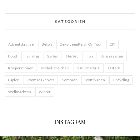
KATEGORIEN
Adventskränze
Beton
DekoideenReich On Tour
DIY
Food
Frühling
Garten
Herbst
Holz
Jahreszeiten
Kooperationen
Möbel Streichen
Naturmaterial
Ostern
Papier
Room Makeover
Sommer
Stoff/Nähen
Upcycling
Weihnachten
Winter
INSTAGRAM