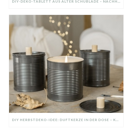
DIY-DEKO-TABLETT AUS ALTER SCHUBLADE – NACHHALTIGE HERBSTDEKO SELBER MACHEN!
DIY HERBSTDEKO-IDEE: DUFTKERZE IN DER DOSE – KREATIV UND NACHHALTIG