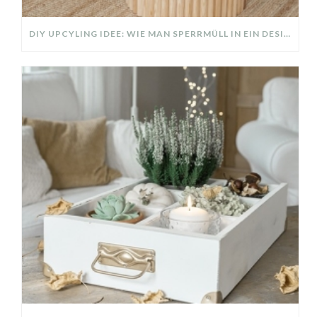
DIY UPCYLING IDEE: WIE MAN SPERRMÜLL IN EIN DESIGNER TEIL VERWANDELT