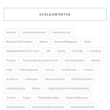
SCHLAGWÖRTER
Advent
Adventskalender
Adventskranz
Basteln Mit Kindern
Beton
Betoneffektpaste
Deko
DekoideenReich On Tour
DIY
Draht
Floristik
Frühling
Garten
Geschenke Aus Der Küche
Geschenkidee
Herbst
Holz
Kaffeekapseln
Kissen
Kreidefarbe
Kränze
Kürbisse
Lackspray
Maritime Deko
Möbel Streichen
Naturmaterial
Nähen
Organisation Im Arbeitszimmer
Ostern
Papier
Partydekoration
Room Makeover
Schablonieren
Schmuck Selbermachen
Serviettentechnik