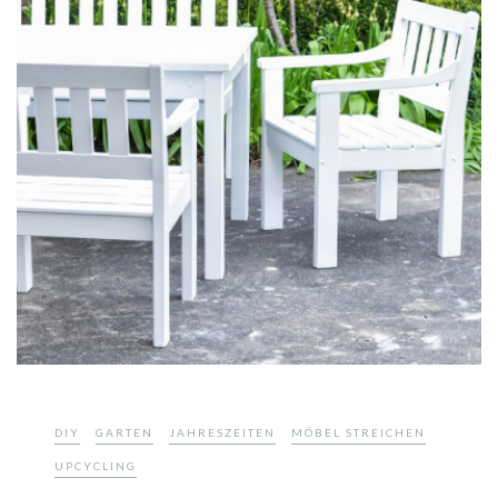
,
,
,
,
DIY
GARTEN
JAHRESZEITEN
MÖBEL STREICHEN
UPCYCLING