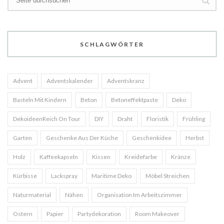
SCHLAGWÖRTER
Advent
Adventskalender
Adventskranz
Basteln Mit Kindern
Beton
Betoneffektpaste
Deko
DekoideenReich On Tour
DIY
Draht
Floristik
Frühling
Garten
Geschenke Aus Der Küche
Geschenkidee
Herbst
Holz
Kaffeekapseln
Kissen
Kreidefarbe
Kränze
Kürbisse
Lackspray
Maritime Deko
Möbel Streichen
Naturmaterial
Nähen
Organisation Im Arbeitszimmer
Ostern
Papier
Partydekoration
Room Makeover