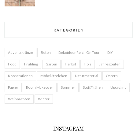
KATEGORIEN
Adventskränze
Beton
DekoideenReich On Tour
DIY
Food
Frühling
Garten
Herbst
Holz
Jahreszeiten
Kooperationen
Möbel Streichen
Naturmaterial
Ostern
Papier
Room Makeover
Sommer
Stoff/Nähen
Upcycling
Weihnachten
Winter
INSTAGRAM