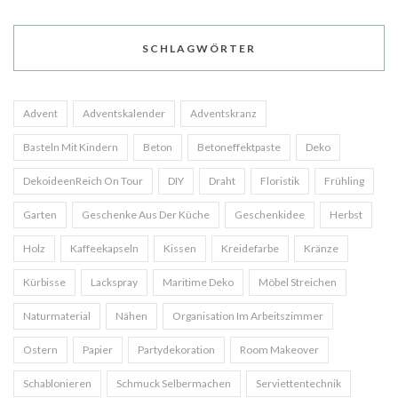
SCHLAGWÖRTER
Advent
Adventskalender
Adventskranz
Basteln Mit Kindern
Beton
Betoneffektpaste
Deko
DekoideenReich On Tour
DIY
Draht
Floristik
Frühling
Garten
Geschenke Aus Der Küche
Geschenkidee
Herbst
Holz
Kaffeekapseln
Kissen
Kreidefarbe
Kränze
Kürbisse
Lackspray
Maritime Deko
Möbel Streichen
Naturmaterial
Nähen
Organisation Im Arbeitszimmer
Ostern
Papier
Partydekoration
Room Makeover
Schablonieren
Schmuck Selbermachen
Serviettentechnik