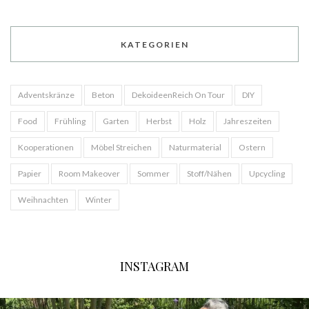
KATEGORIEN
Adventskränze
Beton
DekoideenReich On Tour
DIY
Food
Frühling
Garten
Herbst
Holz
Jahreszeiten
Kooperationen
Möbel Streichen
Naturmaterial
Ostern
Papier
Room Makeover
Sommer
Stoff/Nähen
Upcycling
Weihnachten
Winter
INSTAGRAM