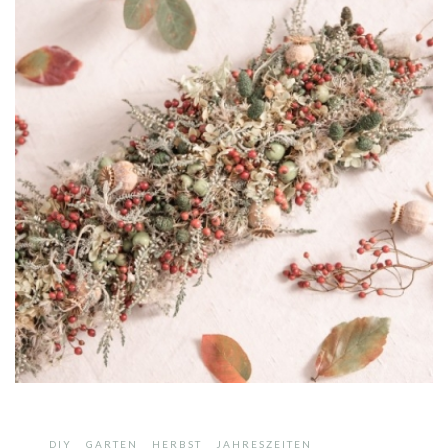
,
,
,
,
DIY
GARTEN
HERBST
JAHRESZEITEN