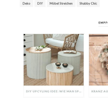
Deko
DIY
Möbel Streichen
Shabby Chic
,
,
,
EMPF
DIY UPCYLING IDEE: WIE MAN SPERRMÜLL IN EIN DESIGNER TEIL VERWANDELT