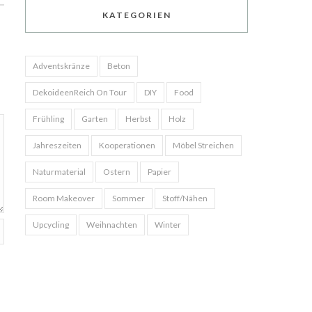
KATEGORIEN
Adventskränze
Beton
DekoideenReich On Tour
DIY
Food
Frühling
Garten
Herbst
Holz
Jahreszeiten
Kooperationen
Möbel Streichen
Naturmaterial
Ostern
Papier
Room Makeover
Sommer
Stoff/Nähen
Upcycling
Weihnachten
Winter