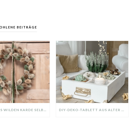
OHLENE BEITRÄGE
KRANZ AUS WILDEN KARDE SELBER MACHEN: HERBSTDEKO GANZ EINFACH
DIY-DEKO-TABLETT AUS ALTER SCHUBLADE – NACHHALTIGE HERBSTDEKO SELBER MACHEN!