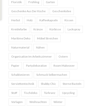
Floristik
Frühling
Garten
Geschenke Aus Der Küche
Geschenkidee
Herbst
Holz
Kaffeekapseln
Kissen
Kreidefarbe
Kränze
Kürbisse
Lackspray
Maritime Deko
Möbel Streichen
Naturmaterial
Nähen
Organisation Im Arbeitszimmer
Ostern
Papier
Partydekoration
Room Makeover
Schablonieren
Schmuck Selbermachen
Serviettentechnik
Shabby Chic
Sterne Basteln
Stoff
Tischdeko
Türkranz
Upcycling
Vorlagen
Weihnachten
Winter