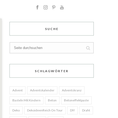
SUCHE
SCHLAGWÖRTER
Advent
Adventskalender
Adventskranz
Basteln Mit Kindern
Beton
Betoneffektpaste
Deko
DekoideenReich On Tour
DIY
Draht