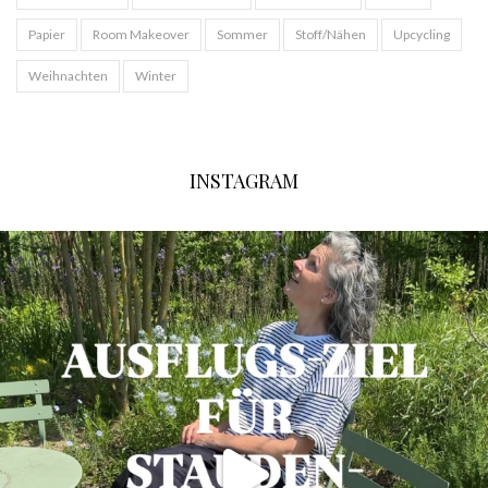
Papier
Room Makeover
Sommer
Stoff/Nähen
Upcycling
Weihnachten
Winter
INSTAGRAM