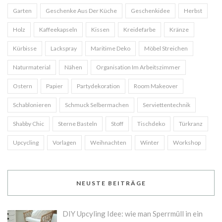
Garten
Geschenke Aus Der Küche
Geschenkidee
Herbst
Holz
Kaffeekapseln
Kissen
Kreidefarbe
Kränze
Kürbisse
Lackspray
Maritime Deko
Möbel Streichen
Naturmaterial
Nähen
Organisation Im Arbeitszimmer
Ostern
Papier
Partydekoration
Room Makeover
Schablonieren
Schmuck Selbermachen
Serviettentechnik
Shabby Chic
Sterne Basteln
Stoff
Tischdeko
Türkranz
Upcycling
Vorlagen
Weihnachten
Winter
Workshop
NEUSTE BEITRÄGE
DIY Upcyling Idee: wie man Sperrmüll in ein