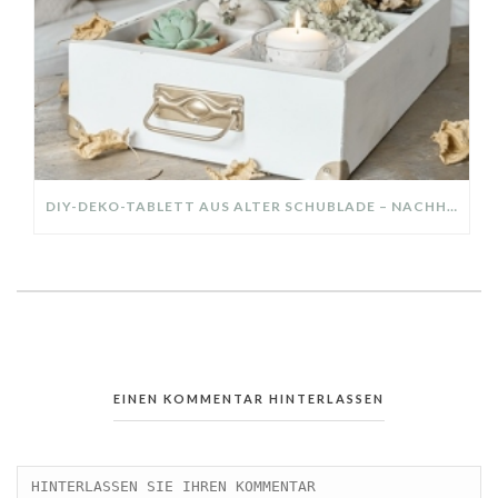
DIY-DEKO-TABLETT AUS ALTER SCHUBLADE – NACHHALTIGE HERBSTDEKO SELBER MACHEN!
EINEN KOMMENTAR HINTERLASSEN