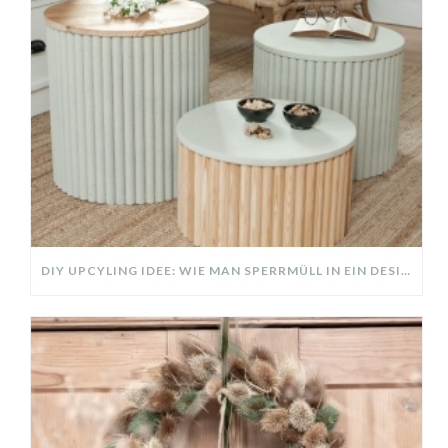
DIY UPCYLING IDEE: WIE MAN SPERRMÜLL IN EIN DESIGNER TEIL VERWANDELT