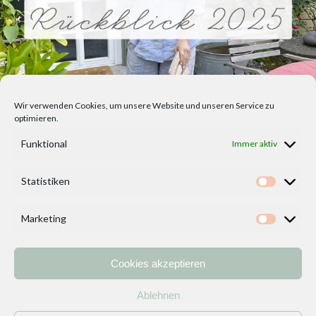
Wir verwenden Cookies, um unsere Website und unseren Service zu
optimieren.
Funktional
Immer aktiv
Statistiken
Statisti
Marketing
Marketi
Cookies akzeptieren
Home
Vorlagen
ÜBER MICH und DEKOIDEENREICH
Kontakt
Ablehnen