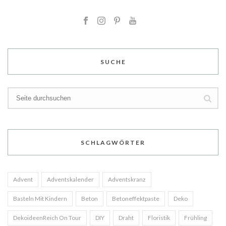
SUCHE
SCHLAGWÖRTER
Advent
Adventskalender
Adventskranz
Basteln Mit Kindern
Beton
Betoneffektpaste
Deko
DekoideenReich On Tour
DIY
Draht
Floristik
Frühling