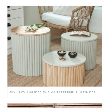
DIY UPCYLING IDEE: WIE MAN SPERRMÜLL IN EIN DESIGNER TEIL VERWANDELT