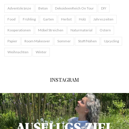
Adventskränze
Beton
DekoideenReich On Tour
DIY
Food
Frühling
Garten
Herbst
Holz
Jahreszeiten
Kooperationen
Möbel Streichen
Naturmaterial
Ostern
Papier
Room Makeover
Sommer
Stoff/Nähen
Upcycling
Weihnachten
Winter
INSTAGRAM