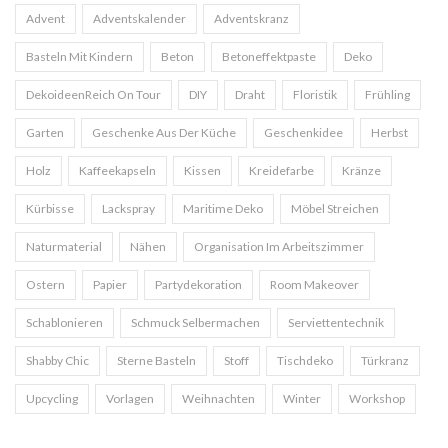
Advent
Adventskalender
Adventskranz
Basteln Mit Kindern
Beton
Betoneffektpaste
Deko
DekoideenReich On Tour
DIY
Draht
Floristik
Frühling
Garten
Geschenke Aus Der Küche
Geschenkidee
Herbst
Holz
Kaffeekapseln
Kissen
Kreidefarbe
Kränze
Kürbisse
Lackspray
Maritime Deko
Möbel Streichen
Naturmaterial
Nähen
Organisation Im Arbeitszimmer
Ostern
Papier
Partydekoration
Room Makeover
Schablonieren
Schmuck Selbermachen
Serviettentechnik
Shabby Chic
Sterne Basteln
Stoff
Tischdeko
Türkranz
Upcycling
Vorlagen
Weihnachten
Winter
Workshop