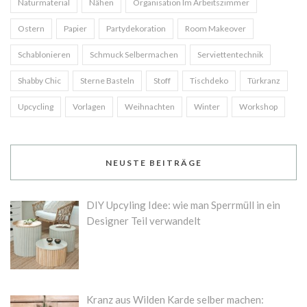
Naturmaterial
Nähen
Organisation Im Arbeitszimmer
Ostern
Papier
Partydekoration
Room Makeover
Schablonieren
Schmuck Selbermachen
Serviettentechnik
Shabby Chic
Sterne Basteln
Stoff
Tischdeko
Türkranz
Upcycling
Vorlagen
Weihnachten
Winter
Workshop
NEUSTE BEITRÄGE
DIY Upcyling Idee: wie man Sperrmüll in ein
Designer Teil verwandelt
Kranz aus Wilden Karde selber machen: