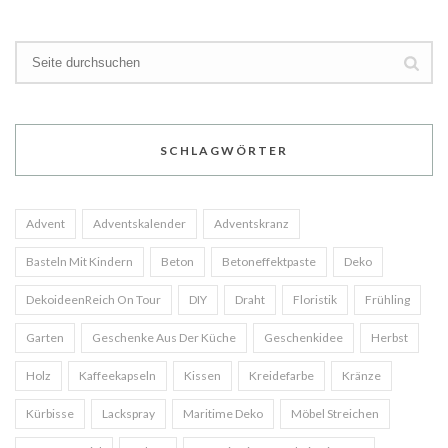
SCHLAGWÖRTER
Advent
Adventskalender
Adventskranz
Basteln Mit Kindern
Beton
Betoneffektpaste
Deko
DekoideenReich On Tour
DIY
Draht
Floristik
Frühling
Garten
Geschenke Aus Der Küche
Geschenkidee
Herbst
Holz
Kaffeekapseln
Kissen
Kreidefarbe
Kränze
Kürbisse
Lackspray
Maritime Deko
Möbel Streichen