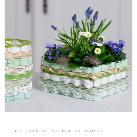
,
,
,
,
DIY
FRÜHLING
JAHRESZEITEN
SOMMER