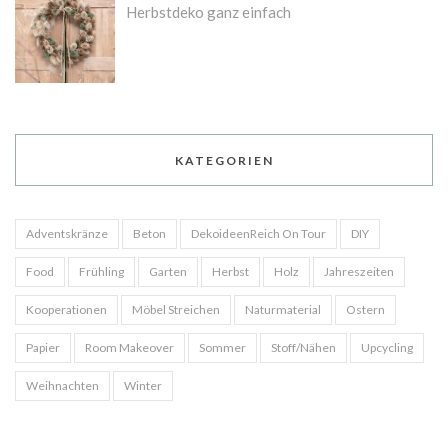
Herbstdeko ganz einfach
KATEGORIEN
Adventskränze
Beton
DekoideenReich On Tour
DIY
Food
Frühling
Garten
Herbst
Holz
Jahreszeiten
Kooperationen
Möbel Streichen
Naturmaterial
Ostern
Papier
Room Makeover
Sommer
Stoff/Nähen
Upcycling
Weihnachten
Winter