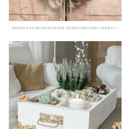
KRANZ AUS WILDEN KARDE SELBER MACHEN: HERBSTDEKO GANZ EINFACH