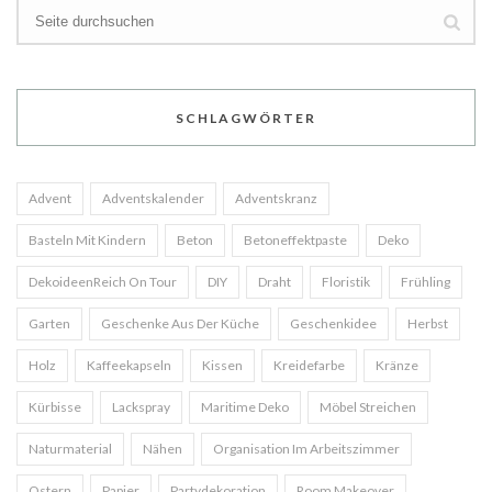
SCHLAGWÖRTER
Advent
Adventskalender
Adventskranz
Basteln Mit Kindern
Beton
Betoneffektpaste
Deko
DekoideenReich On Tour
DIY
Draht
Floristik
Frühling
Garten
Geschenke Aus Der Küche
Geschenkidee
Herbst
Holz
Kaffeekapseln
Kissen
Kreidefarbe
Kränze
Kürbisse
Lackspray
Maritime Deko
Möbel Streichen
Naturmaterial
Nähen
Organisation Im Arbeitszimmer
Ostern
Papier
Partydekoration
Room Makeover