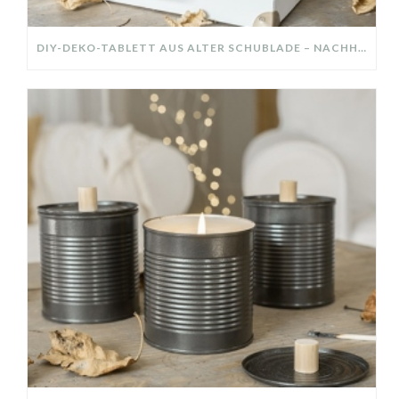
DIY-DEKO-TABLETT AUS ALTER SCHUBLADE – NACHHALTIGE HERBSTDEKO SELBER MACHEN!