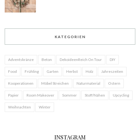
KATEGORIEN
Adventskränze
Beton
DekoideenReich On Tour
DIY
Food
Frühling
Garten
Herbst
Holz
Jahreszeiten
Kooperationen
Möbel Streichen
Naturmaterial
Ostern
Papier
Room Makeover
Sommer
Stoff/Nähen
Upcycling
Weihnachten
Winter
INSTAGRAM