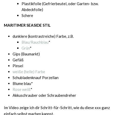
Plastikfolie (Gefrierbeutel, oder Garten- bzw.
Abdeckfolie)
Schere
MARITIMER SEASIDE STIL
dunklere (kontrastreiche) Farbe, z.B.
Blau/Rauchblau
*
Grün
*
Gips (Baumarkt)
Gefäß
Pinsel
weiße (helle) Farbe
Schubladenknauf Porzellan
Blume blau*
Rose weiß
*
Akkuschrauber oder Schraubendreher
Im Video zeige ich dir Schritt-für-Schritt, wie du diese xxx ganz
einfach selbst machen kannst.