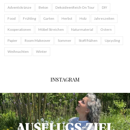
Adventskränze
Beton
DekoideenReich On Tour
DIY
Food
Frühling
Garten
Herbst
Holz
Jahreszeiten
Kooperationen
Möbel Streichen
Naturmaterial
Ostern
Papier
Room Makeover
Sommer
Stoff/Nähen
Upcycling
Weihnachten
Winter
INSTAGRAM