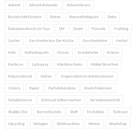
Advent
Adventskalender
Adventskranz
Basteln Mit Kindern
Beton
Betoneffektpaste
Deko
DekoideenReich On Tour
DIY
Draht
Floristik
Frühling
Garten
Geschenke Aus Der Küche
Geschenkidee
Herbst
Holz
Kaffeekapseln
Kissen
Kreidefarbe
Kränze
Kürbisse
Lackspray
Maritime Deko
Möbel Streichen
Naturmaterial
Nähen
Organisation Im Arbeitszimmer
Ostern
Papier
Partydekoration
Room Makeover
Schablonieren
Schmuck Selbermachen
Serviettentechnik
Shabby Chic
Sterne Basteln
Stoff
Tischdeko
Türkranz
Upcycling
Vorlagen
Weihnachten
Winter
Workshop