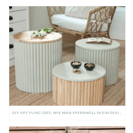
DIY UPCYLING IDEE: WIE MAN SPERRMÜLL IN EIN DESIGNER TEIL VERWANDELT