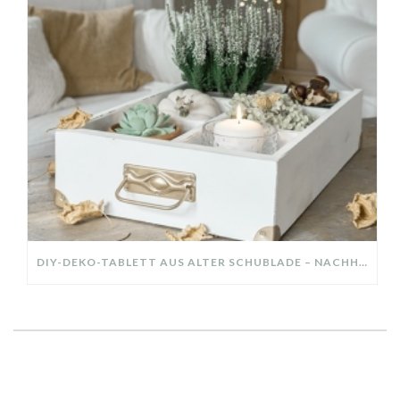
DIY-DEKO-TABLETT AUS ALTER SCHUBLADE – NACHHALTIGE HERBSTDEKO SELBER MACHEN!