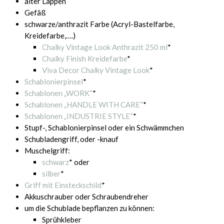
alter Lappen
Gefäß
schwarze/anthrazit Farbe (Acryl-Bastelfarbe,
Kreidefarbe,….)
Chalky Vintage Look Anthrazit 250 ml
*
Chalky Finish Kreidefarbe
*
Viva Decor Chalky Vintage Look
*
Schablonierpinsel
*
Schablonen „WORK“
*
Schablonen „HANDLE WITH CARE“
*
Schablonen „INDUSTRIE STYLE“
*
Stupf-, Schablonierpinsel oder ein Schwämmchen
Schubladengriff, oder -knauf
Muschelgriff:
schwarz
* oder
silber
*
Griff mit Einsteckschild
*
Akkuschrauber oder Schraubendreher
um die Schublade bepflanzen zu können:
Sprühkleber