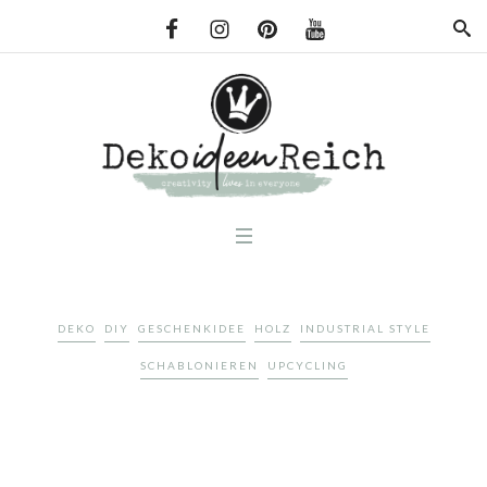
DEKO
DIY
GESCHENKIDEE
HOLZ
INDUSTRIAL STYLE
SCHABLONIEREN
UPCYCLING