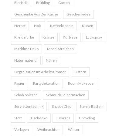
Floristik
Frühling
Garten
Geschenke Aus Der Küche
Geschenkidee
Herbst
Holz
Kaffeekapseln
Kissen
Kreidefarbe
Kränze
Kürbisse
Lackspray
Maritime Deko
Möbel Streichen
Naturmaterial
Nähen
Organisation Im Arbeitszimmer
Ostern
Papier
Partydekoration
Room Makeover
Schablonieren
Schmuck Selbermachen
Serviettentechnik
Shabby Chic
Sterne Basteln
Stoff
Tischdeko
Türkranz
Upcycling
Vorlagen
Weihnachten
Winter