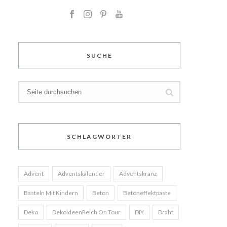
SUCHE
SCHLAGWÖRTER
Advent
Adventskalender
Adventskranz
Basteln Mit Kindern
Beton
Betoneffektpaste
Deko
DekoideenReich On Tour
DIY
Draht