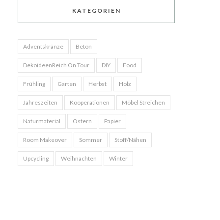
KATEGORIEN
Adventskränze
Beton
DekoideenReich On Tour
DIY
Food
Frühling
Garten
Herbst
Holz
Jahreszeiten
Kooperationen
Möbel Streichen
Naturmaterial
Ostern
Papier
Room Makeover
Sommer
Stoff/Nähen
Upcycling
Weihnachten
Winter