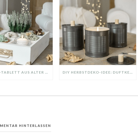
DIY-DEKO-TABLETT AUS ALTER SCHUBLADE – NACHHALTIGE HERBSTDEKO SELBER MACHEN!
DIY HERBSTDEKO-IDEE: DUFTKERZE IN DER DOSE – KREATIV UND NACHHALTIG
MMENTAR HINTERLASSEN