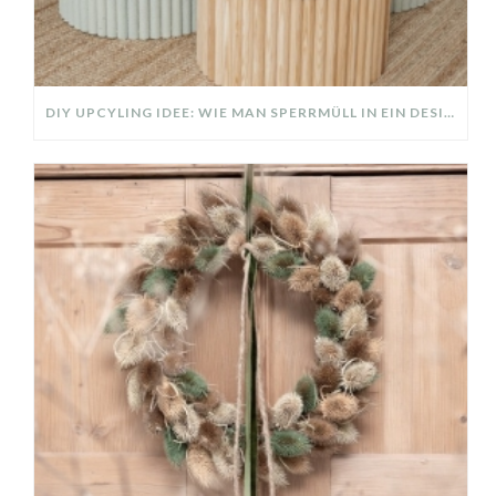
DIY UPCYLING IDEE: WIE MAN SPERRMÜLL IN EIN DESIGNER TEIL VERWANDELT