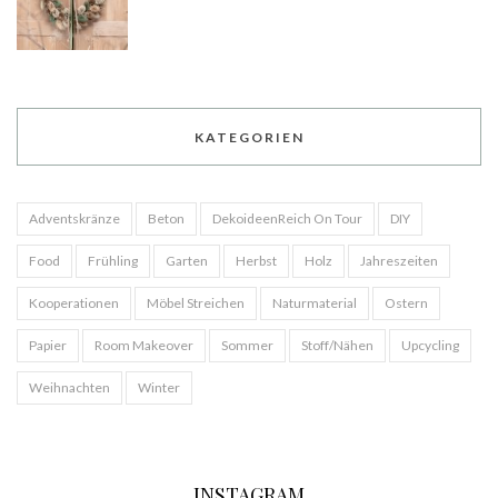
KATEGORIEN
Adventskränze
Beton
DekoideenReich On Tour
DIY
Food
Frühling
Garten
Herbst
Holz
Jahreszeiten
Kooperationen
Möbel Streichen
Naturmaterial
Ostern
Papier
Room Makeover
Sommer
Stoff/Nähen
Upcycling
Weihnachten
Winter
INSTAGRAM