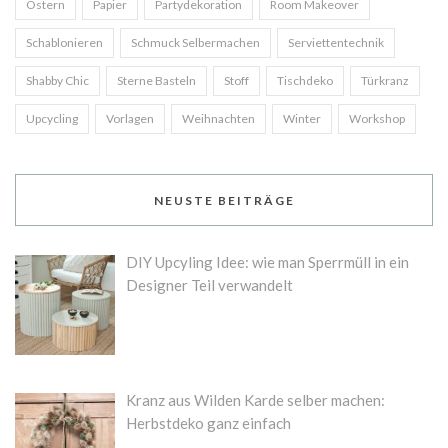
Ostern
Papier
Partydekoration
Room Makeover
Schablonieren
Schmuck Selbermachen
Serviettentechnik
Shabby Chic
Sterne Basteln
Stoff
Tischdeko
Türkranz
Upcycling
Vorlagen
Weihnachten
Winter
Workshop
NEUSTE BEITRÄGE
DIY Upcyling Idee: wie man Sperrmüll in ein
Designer Teil verwandelt
Kranz aus Wilden Karde selber machen:
Herbstdeko ganz einfach