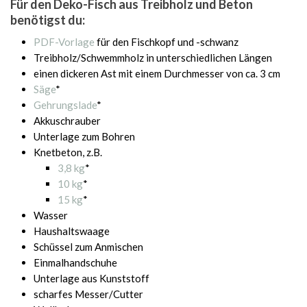
Für den Deko-Fisch aus Treibholz und Beton
benötigst du:
PDF-Vorlage
für den Fischkopf und -schwanz
Treibholz/Schwemmholz in unterschiedlichen Längen
einen dickeren Ast mit einem Durchmesser von ca. 3 cm
Säge
*
Gehrungslade
*
Akkuschrauber
Unterlage zum Bohren
Knetbeton, z.B.
3,8 kg
*
10 kg
*
15 kg
*
Wasser
Haushaltswaage
Schüssel zum Anmischen
Einmalhandschuhe
Unterlage aus Kunststoff
scharfes Messer/Cutter