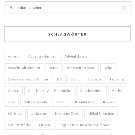
SCHLAGWÖRTER
Advent
Adventskalender
Adventskranz
Basteln Mit Kindern
Beton
Betoneffektpaste
Deko
DekoideenReich On Tour
DIY
Draht
Floristik
Frühling
Garten
Geschenke Aus Der Küche
Geschenkidee
Herbst
Holz
Kaffeekapseln
Kissen
Kreidefarbe
Kränze
Kürbisse
Lackspray
Maritime Deko
Möbel Streichen
Naturmaterial
Nähen
Organisation Im Arbeitszimmer