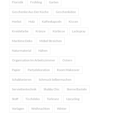
Floristik
Frühling
Garten
Geschenke Aus Der Küche
Geschenkidee
Herbst
Holz
Kaffeekapseln
Kissen
Kreidefarbe
Kränze
Kürbisse
Lackspray
Maritime Deko
Möbel Streichen
Naturmaterial
Nähen
Organisation Im Arbeitszimmer
Ostern
Papier
Partydekoration
Room Makeover
Schablonieren
Schmuck Selbermachen
Serviettentechnik
Shabby Chic
Sterne Basteln
Stoff
Tischdeko
Türkranz
Upcycling
Vorlagen
Weihnachten
Winter