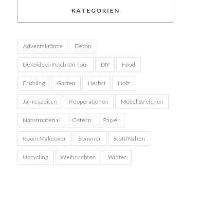
KATEGORIEN
Adventskränze
Beton
DekoideenReich On Tour
DIY
Food
Frühling
Garten
Herbst
Holz
Jahreszeiten
Kooperationen
Möbel Streichen
Naturmaterial
Ostern
Papier
Room Makeover
Sommer
Stoff/Nähen
Upcycling
Weihnachten
Winter