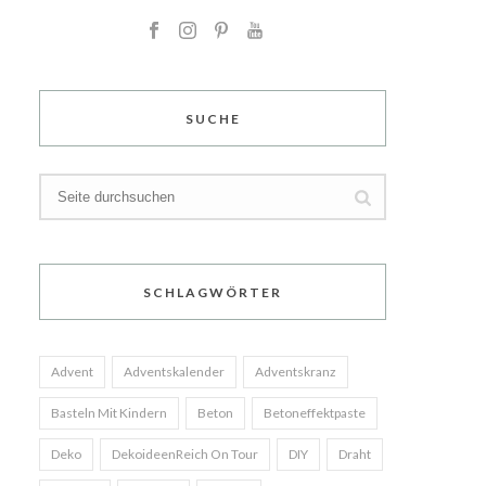
SUCHE
SCHLAGWÖRTER
Advent
Adventskalender
Adventskranz
Basteln Mit Kindern
Beton
Betoneffektpaste
Deko
DekoideenReich On Tour
DIY
Draht