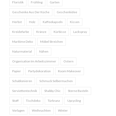
Floristik
Frühling
Garten
Geschenke Aus Der Küche
Geschenkidee
Herbst
Holz
Kaffeekapseln
Kissen
Kreidefarbe
Kränze
Kürbisse
Lackspray
Maritime Deko
Möbel Streichen
Naturmaterial
Nähen
Organisation Im Arbeitszimmer
Ostern
Papier
Partydekoration
Room Makeover
Schablonieren
Schmuck Selbermachen
Serviettentechnik
Shabby Chic
Sterne Basteln
Stoff
Tischdeko
Türkranz
Upcycling
Vorlagen
Weihnachten
Winter