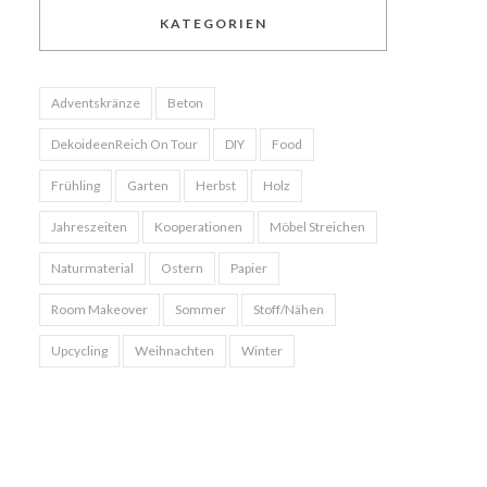
KATEGORIEN
Adventskränze
Beton
DekoideenReich On Tour
DIY
Food
Frühling
Garten
Herbst
Holz
Jahreszeiten
Kooperationen
Möbel Streichen
Naturmaterial
Ostern
Papier
Room Makeover
Sommer
Stoff/Nähen
Upcycling
Weihnachten
Winter