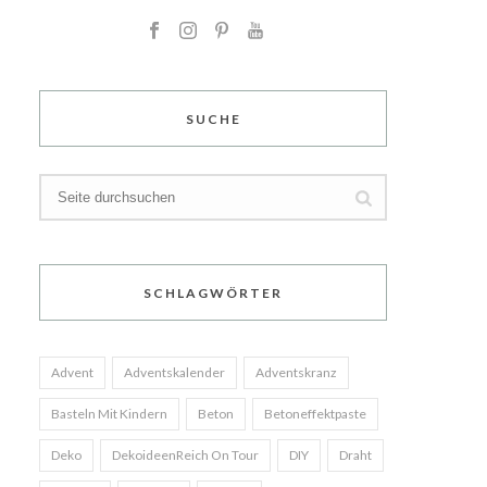
SUCHE
SCHLAGWÖRTER
Advent
Adventskalender
Adventskranz
Basteln Mit Kindern
Beton
Betoneffektpaste
Deko
DekoideenReich On Tour
DIY
Draht