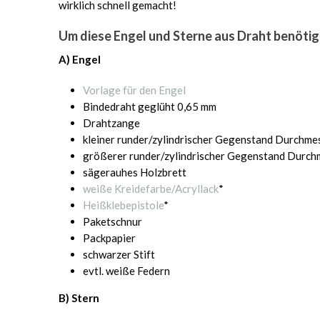
wirklich schnell gemacht!
Um diese Engel und Sterne aus Draht benötig
A) Engel
Vorlage für den Engel
Bindedraht geglüht 0,65 mm
Drahtzange
kleiner runder/zylindrischer Gegenstand Durchmes
größerer runder/zylindrischer Gegenstand Durchm
sägerauhes Holzbrett
weiße Kreidefarbe/Acryllack
*
Heißklebepistole
*
Paketschnur
Packpapier
schwarzer Stift
evtl. weiße Federn
B) Stern