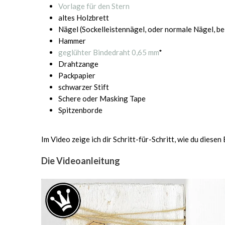
Vorlage für den Stern
altes Holzbrett
Nägel (Sockelleistennägel, oder normale Nägel, be
Hammer
geglühter Bindedraht 0,65 mm
*
Drahtzange
Packpapier
schwarzer Stift
Schere oder Masking Tape
Spitzenborde
Im Video zeige ich dir Schritt-für-Schritt, wie du diese
Die Videoanleitung