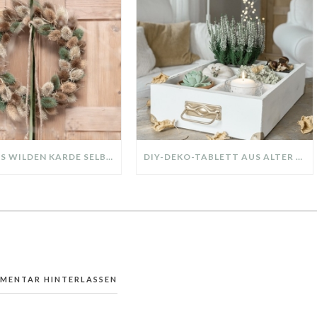
KRANZ AUS WILDEN KARDE SELBER MACHEN: HERBSTDEKO GANZ EINFACH
DIY-DEKO-TABLETT AUS ALTER SCHUBLADE – NACHHALTIGE HERBSTDEKO SELBER MACHEN!
MMENTAR HINTERLASSEN