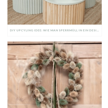
DIY UPCYLING IDEE: WIE MAN SPERRMÜLL IN EIN DESIGNER TEIL VERWANDELT