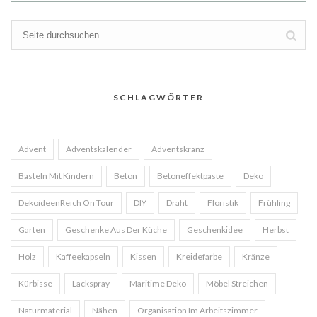
SCHLAGWÖRTER
Advent
Adventskalender
Adventskranz
Basteln Mit Kindern
Beton
Betoneffektpaste
Deko
DekoideenReich On Tour
DIY
Draht
Floristik
Frühling
Garten
Geschenke Aus Der Küche
Geschenkidee
Herbst
Holz
Kaffeekapseln
Kissen
Kreidefarbe
Kränze
Kürbisse
Lackspray
Maritime Deko
Möbel Streichen
Naturmaterial
Nähen
Organisation Im Arbeitszimmer