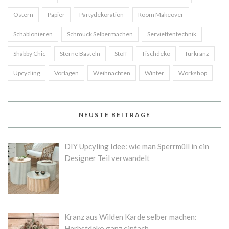
Ostern
Papier
Partydekoration
Room Makeover
Schablonieren
Schmuck Selbermachen
Serviettentechnik
Shabby Chic
Sterne Basteln
Stoff
Tischdeko
Türkranz
Upcycling
Vorlagen
Weihnachten
Winter
Workshop
NEUSTE BEITRÄGE
DIY Upcyling Idee: wie man Sperrmüll in ein
Designer Teil verwandelt
Kranz aus Wilden Karde selber machen:
Herbstdeko ganz einfach