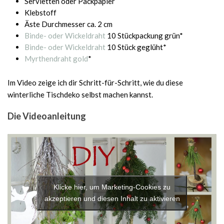
Servietten oder Packpapier
Klebstoff
Äste Durchmesser ca. 2 cm
Binde- oder Wickeldraht
10 Stückpackung grün*
Binde- oder Wickeldraht
10 Stück geglüht*
Myrthendraht gold
*
Im Video zeige ich dir Schritt-für-Schritt, wie du diese
winterliche Tischdeko selbst machen kannst.
Die Videoanleitung
Klicke hier, um Marketing-Cookies zu
akzeptieren und diesen Inhalt zu aktivieren