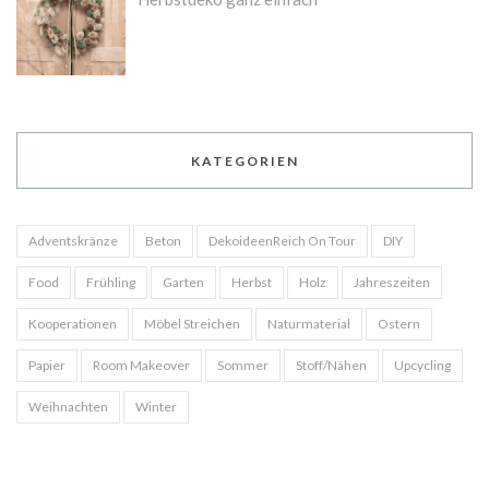
KATEGORIEN
Adventskränze
Beton
DekoideenReich On Tour
DIY
Food
Frühling
Garten
Herbst
Holz
Jahreszeiten
Kooperationen
Möbel Streichen
Naturmaterial
Ostern
Papier
Room Makeover
Sommer
Stoff/Nähen
Upcycling
Weihnachten
Winter