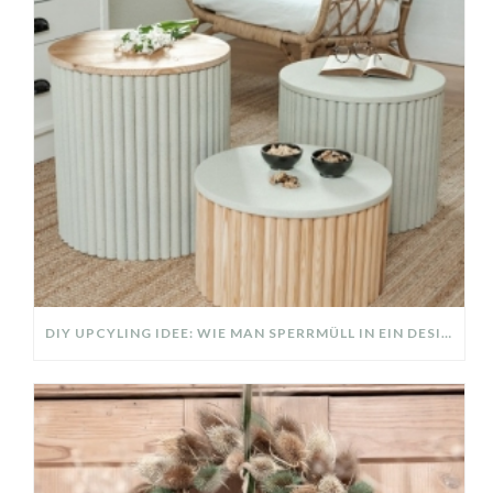
DIY UPCYLING IDEE: WIE MAN SPERRMÜLL IN EIN DESIGNER TEIL VERWANDELT