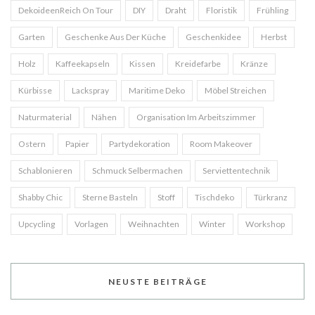
DekoideenReich On Tour
DIY
Draht
Floristik
Frühling
Garten
Geschenke Aus Der Küche
Geschenkidee
Herbst
Holz
Kaffeekapseln
Kissen
Kreidefarbe
Kränze
Kürbisse
Lackspray
Maritime Deko
Möbel Streichen
Naturmaterial
Nähen
Organisation Im Arbeitszimmer
Ostern
Papier
Partydekoration
Room Makeover
Schablonieren
Schmuck Selbermachen
Serviettentechnik
Shabby Chic
Sterne Basteln
Stoff
Tischdeko
Türkranz
Upcycling
Vorlagen
Weihnachten
Winter
Workshop
NEUSTE BEITRÄGE