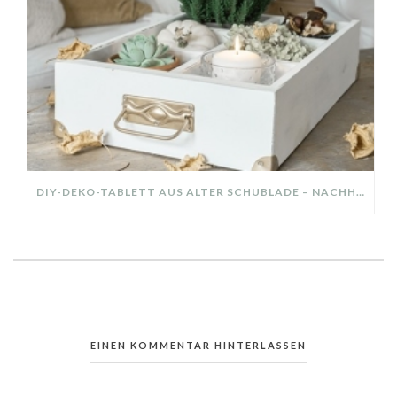
DIY-DEKO-TABLETT AUS ALTER SCHUBLADE – NACHHALTIGE HERBSTDEKO SELBER MACHEN!
EINEN KOMMENTAR HINTERLASSEN