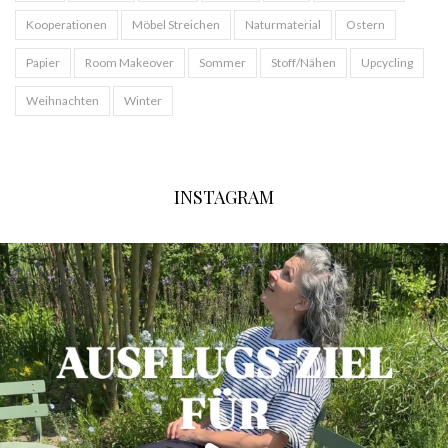
Kooperationen
Möbel Streichen
Naturmaterial
Ostern
Papier
Room Makeover
Sommer
Stoff/Nähen
Upcycling
Weihnachten
Winter
INSTAGRAM