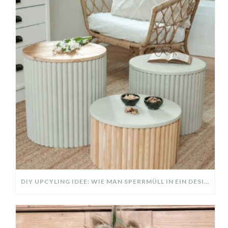
DIY UPCYLING IDEE: WIE MAN SPERRMÜLL IN EIN DESIGNER TEIL VERWANDELT