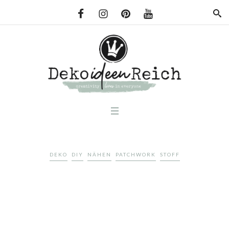
DEKO
DIY
NÄHEN
PATCHWORK
STOFF