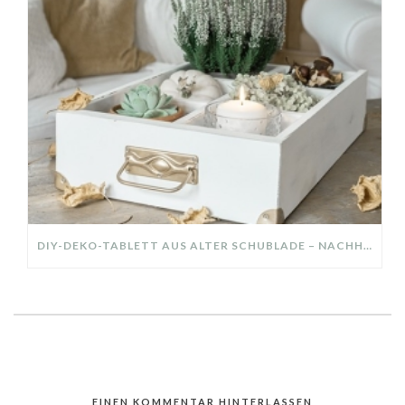
DIY-DEKO-TABLETT AUS ALTER SCHUBLADE – NACHHALTIGE HERBSTDEKO SELBER MACHEN!
EINEN KOMMENTAR HINTERLASSEN