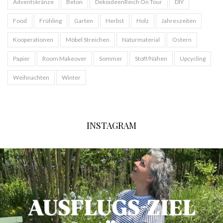
Adventskränze
Beton
DekoideenReich On Tour
DIY
Food
Frühling
Garten
Herbst
Holz
Jahreszeiten
Kooperationen
Möbel Streichen
Naturmaterial
Ostern
Papier
Room Makeover
Sommer
Stoff/Nähen
Upcycling
Weihnachten
Winter
INSTAGRAM