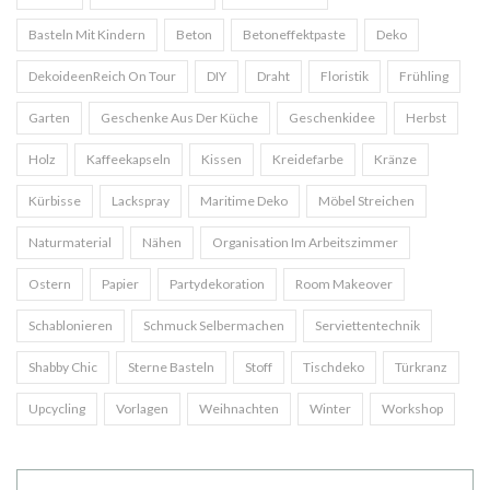
Basteln Mit Kindern
Beton
Betoneffektpaste
Deko
DekoideenReich On Tour
DIY
Draht
Floristik
Frühling
Garten
Geschenke Aus Der Küche
Geschenkidee
Herbst
Holz
Kaffeekapseln
Kissen
Kreidefarbe
Kränze
Kürbisse
Lackspray
Maritime Deko
Möbel Streichen
Naturmaterial
Nähen
Organisation Im Arbeitszimmer
Ostern
Papier
Partydekoration
Room Makeover
Schablonieren
Schmuck Selbermachen
Serviettentechnik
Shabby Chic
Sterne Basteln
Stoff
Tischdeko
Türkranz
Upcycling
Vorlagen
Weihnachten
Winter
Workshop