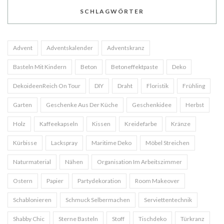
SCHLAGWÖRTER
Advent
Adventskalender
Adventskranz
Basteln Mit Kindern
Beton
Betoneffektpaste
Deko
DekoideenReich On Tour
DIY
Draht
Floristik
Frühling
Garten
Geschenke Aus Der Küche
Geschenkidee
Herbst
Holz
Kaffeekapseln
Kissen
Kreidefarbe
Kränze
Kürbisse
Lackspray
Maritime Deko
Möbel Streichen
Naturmaterial
Nähen
Organisation Im Arbeitszimmer
Ostern
Papier
Partydekoration
Room Makeover
Schablonieren
Schmuck Selbermachen
Serviettentechnik
Shabby Chic
Sterne Basteln
Stoff
Tischdeko
Türkranz