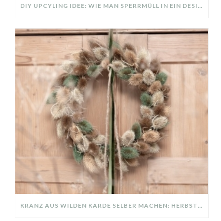
DIY UPCYLING IDEE: WIE MAN SPERRMÜLL IN EIN DESIGNER TEIL VERWANDELT
KRANZ AUS WILDEN KARDE SELBER MACHEN: HERBSTDEKO GANZ EINFACH