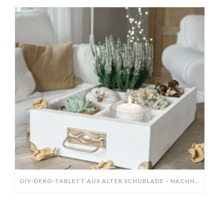
DIY-DEKO-TABLETT AUS ALTER SCHUBLADE – NACHHALTIGE HERBSTDEKO SELBER MACHEN!