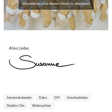
akzeptieren und diesen Inhalt zu aktivieren
Adventskalender
Deko
DIY
Geschenkidee
,
,
,
,
Shabby Chic
Weihnachten
,