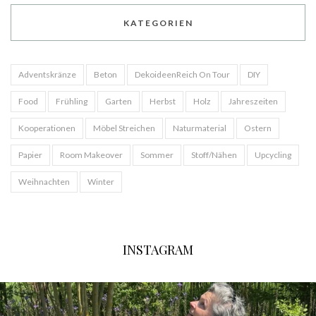
KATEGORIEN
Adventskränze
Beton
DekoideenReich On Tour
DIY
Food
Frühling
Garten
Herbst
Holz
Jahreszeiten
Kooperationen
Möbel Streichen
Naturmaterial
Ostern
Papier
Room Makeover
Sommer
Stoff/Nähen
Upcycling
Weihnachten
Winter
INSTAGRAM