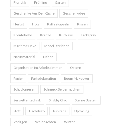
Floristik
Frühling
Garten
Geschenke Aus Der Küche
Geschenkidee
Herbst
Holz
Kaffeekapseln
Kissen
Kreidefarbe
Kränze
Kürbisse
Lackspray
Maritime Deko
Möbel Streichen
Naturmaterial
Nähen
Organisation Im Arbeitszimmer
Ostern
Papier
Partydekoration
Room Makeover
Schablonieren
Schmuck Selbermachen
Serviettentechnik
Shabby Chic
Sterne Basteln
Stoff
Tischdeko
Türkranz
Upcycling
Vorlagen
Weihnachten
Winter