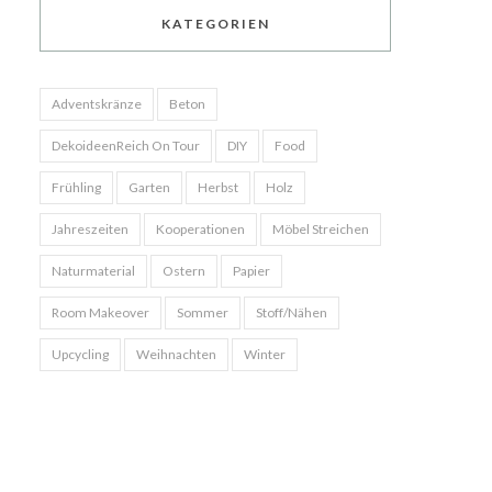
KATEGORIEN
Adventskränze
Beton
DekoideenReich On Tour
DIY
Food
Frühling
Garten
Herbst
Holz
Jahreszeiten
Kooperationen
Möbel Streichen
Naturmaterial
Ostern
Papier
Room Makeover
Sommer
Stoff/Nähen
Upcycling
Weihnachten
Winter