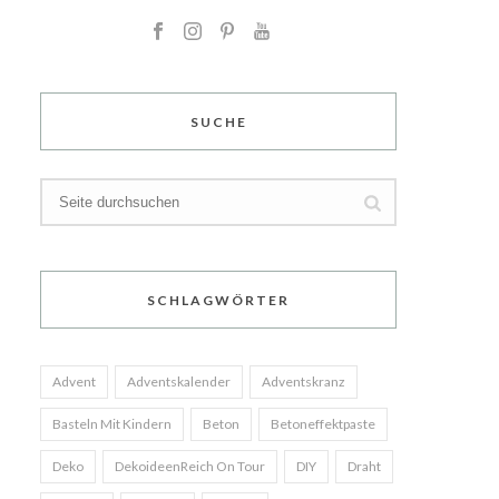
SUCHE
SCHLAGWÖRTER
Advent
Adventskalender
Adventskranz
Basteln Mit Kindern
Beton
Betoneffektpaste
Deko
DekoideenReich On Tour
DIY
Draht