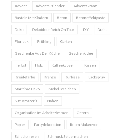
Advent
Adventskalender
Adventskranz
Basteln Mit Kindern
Beton
Betoneffektpaste
Deko
DekoideenReich On Tour
DIY
Draht
Floristik
Frühling
Garten
Geschenke Aus Der Küche
Geschenkidee
Herbst
Holz
Kaffeekapseln
Kissen
Kreidefarbe
Kränze
Kürbisse
Lackspray
Maritime Deko
Möbel Streichen
Naturmaterial
Nähen
Organisation Im Arbeitszimmer
Ostern
Papier
Partydekoration
Room Makeover
Schablonieren
Schmuck Selbermachen