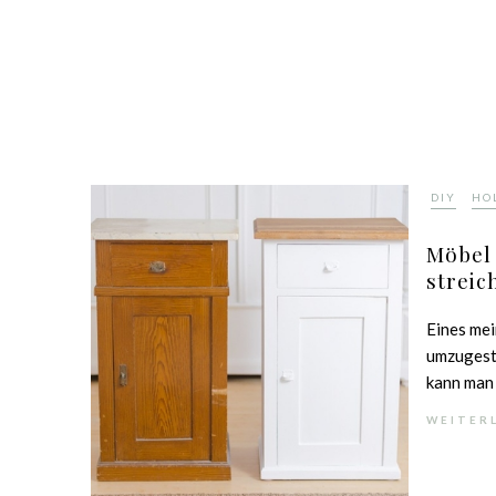
,
DIY
HO
Möbel 
streic
Eines me
umzugesta
kann man s
WEITER