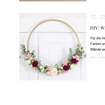
,
DIY
FR
DIY: 
Für die H
Farben un
Wände wol
WEITER