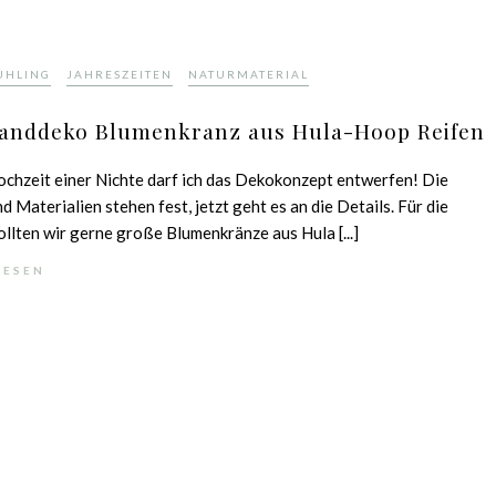
,
,
ÜHLING
JAHRESZEITEN
NATURMATERIAL
Wanddeko Blumenkranz aus Hula-Hoop Reifen
ochzeit einer Nichte darf ich das Dekokonzept entwerfen! Die
d Materialien stehen fest, jetzt geht es an die Details. Für die
lten wir gerne große Blumenkränze aus Hula [...]
LESEN