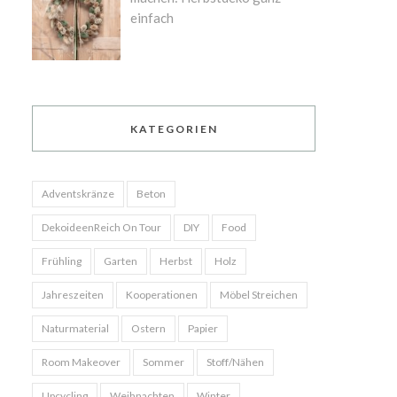
einfach
KATEGORIEN
Adventskränze
Beton
DekoideenReich On Tour
DIY
Food
Frühling
Garten
Herbst
Holz
Jahreszeiten
Kooperationen
Möbel Streichen
Naturmaterial
Ostern
Papier
Room Makeover
Sommer
Stoff/Nähen
Upcycling
Weihnachten
Winter