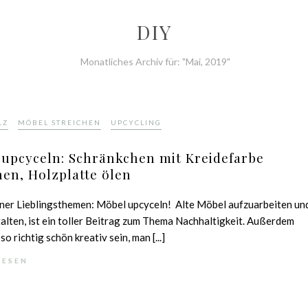
DIY
Monatliches Archiv für: "Mai, 2019"
,
,
LZ
MÖBEL STREICHEN
UPCYCLING
upcyceln: Schränkchen mit Kreidefarbe
hen, Holzplatte ölen
iner Lieblingsthemen: Möbel upcyceln! Alte Möbel aufzuarbeiten un
lten, ist ein toller Beitrag zum Thema Nachhaltigkeit. Außerdem
o richtig schön kreativ sein, man [...]
LESEN