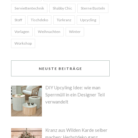
Serviettentechnik
Shabby Chic
Sterne Basteln
Stoff
Tischdeko
Türkranz
Upcycling
Vorlagen
Weihnachten
Winter
Workshop
NEUSTE BEITRÄGE
DIY Upcyling Idee: wie man
Sperrmüll in ein Designer Teil
verwandelt
Kranz aus Wilden Karde selber
machen: Herbstdeko ganz