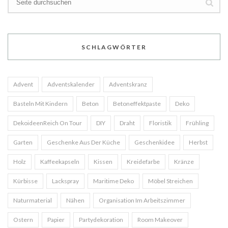
SCHLAGWÖRTER
Advent
Adventskalender
Adventskranz
Basteln Mit Kindern
Beton
Betoneffektpaste
Deko
DekoideenReich On Tour
DIY
Draht
Floristik
Frühling
Garten
Geschenke Aus Der Küche
Geschenkidee
Herbst
Holz
Kaffeekapseln
Kissen
Kreidefarbe
Kränze
Kürbisse
Lackspray
Maritime Deko
Möbel Streichen
Naturmaterial
Nähen
Organisation Im Arbeitszimmer
Ostern
Papier
Partydekoration
Room Makeover