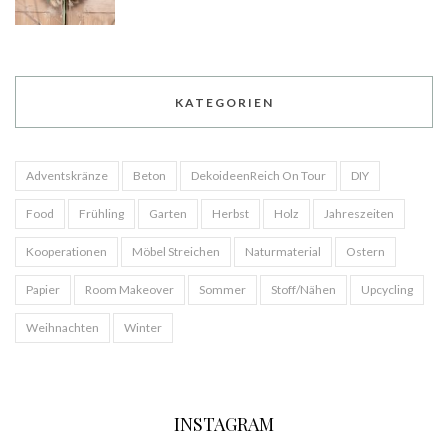
KATEGORIEN
Adventskränze
Beton
DekoideenReich On Tour
DIY
Food
Frühling
Garten
Herbst
Holz
Jahreszeiten
Kooperationen
Möbel Streichen
Naturmaterial
Ostern
Papier
Room Makeover
Sommer
Stoff/Nähen
Upcycling
Weihnachten
Winter
INSTAGRAM