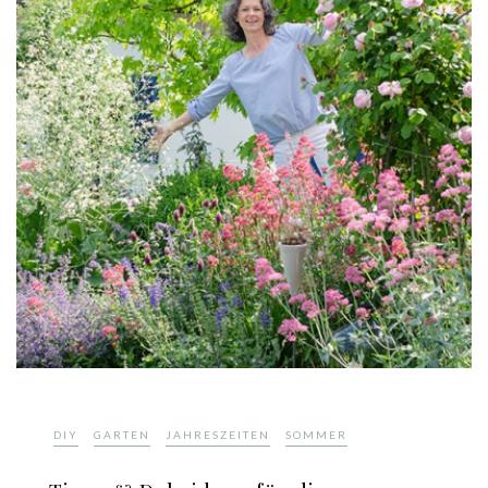
,
,
,
DIY
GARTEN
JAHRESZEITEN
SOMMER