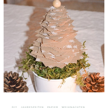
,
,
,
DIY
JAHRESZEITEN
PAPIER
WEIHNACHTEN