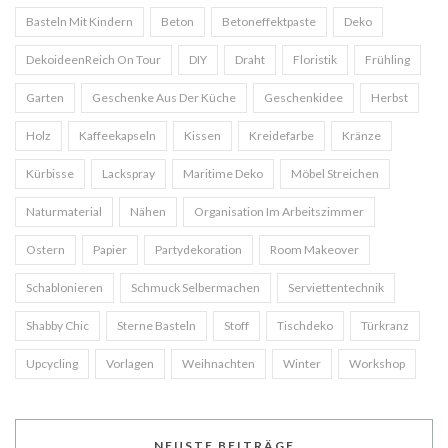
Basteln Mit Kindern
Beton
Betoneffektpaste
Deko
DekoideenReich On Tour
DIY
Draht
Floristik
Frühling
Garten
Geschenke Aus Der Küche
Geschenkidee
Herbst
Holz
Kaffeekapseln
Kissen
Kreidefarbe
Kränze
Kürbisse
Lackspray
Maritime Deko
Möbel Streichen
Naturmaterial
Nähen
Organisation Im Arbeitszimmer
Ostern
Papier
Partydekoration
Room Makeover
Schablonieren
Schmuck Selbermachen
Serviettentechnik
Shabby Chic
Sterne Basteln
Stoff
Tischdeko
Türkranz
Upcycling
Vorlagen
Weihnachten
Winter
Workshop
NEUSTE BEITRÄGE