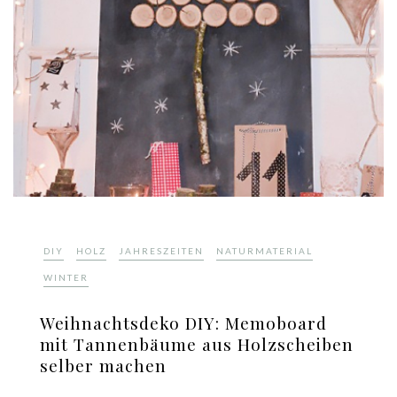
,
,
,
,
DIY
HOLZ
JAHRESZEITEN
NATURMATERIAL
WINTER
Weihnachtsdeko DIY: Memoboard
mit Tannenbäume aus Holzscheiben
selber machen