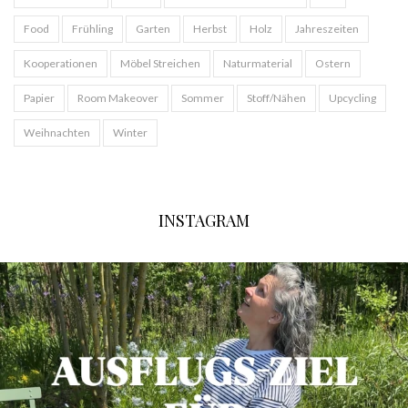
Food
Frühling
Garten
Herbst
Holz
Jahreszeiten
Kooperationen
Möbel Streichen
Naturmaterial
Ostern
Papier
Room Makeover
Sommer
Stoff/Nähen
Upcycling
Weihnachten
Winter
INSTAGRAM