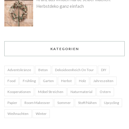
Herbstdeko ganz einfach
KATEGORIEN
Adventskränze
Beton
DekoideenReich On Tour
DIY
Food
Frühling
Garten
Herbst
Holz
Jahreszeiten
Kooperationen
Möbel Streichen
Naturmaterial
Ostern
Papier
Room Makeover
Sommer
Stoff/Nähen
Upcycling
Weihnachten
Winter