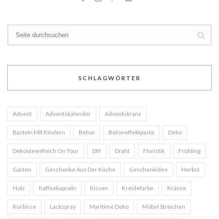
SCHLAGWÖRTER
Advent
Adventskalender
Adventskranz
Basteln Mit Kindern
Beton
Betoneffektpaste
Deko
DekoideenReich On Tour
DIY
Draht
Floristik
Frühling
Garten
Geschenke Aus Der Küche
Geschenkidee
Herbst
Holz
Kaffeekapseln
Kissen
Kreidefarbe
Kränze
Kürbisse
Lackspray
Maritime Deko
Möbel Streichen