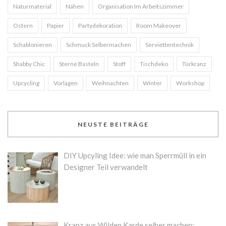
Naturmaterial
Nähen
Organisation Im Arbeitszimmer
Ostern
Papier
Partydekoration
Room Makeover
Schablonieren
Schmuck Selbermachen
Serviettentechnik
Shabby Chic
Sterne Basteln
Stoff
Tischdeko
Türkranz
Upcycling
Vorlagen
Weihnachten
Winter
Workshop
NEUSTE BEITRÄGE
DIY Upcyling Idee: wie man Sperrmüll in ein
Designer Teil verwandelt
Kranz aus Wilden Karde selber machen: