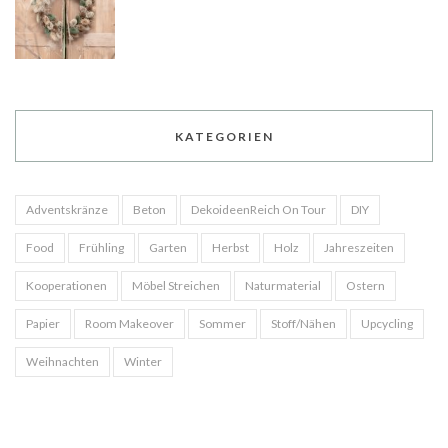
KATEGORIEN
Adventskränze
Beton
DekoideenReich On Tour
DIY
Food
Frühling
Garten
Herbst
Holz
Jahreszeiten
Kooperationen
Möbel Streichen
Naturmaterial
Ostern
Papier
Room Makeover
Sommer
Stoff/Nähen
Upcycling
Weihnachten
Winter