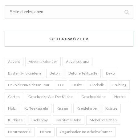
SCHLAGWÖRTER
Advent
Adventskalender
Adventskranz
Basteln Mit Kindern
Beton
Betoneffektpaste
Deko
DekoideenReich On Tour
DIY
Draht
Floristik
Frühling
Garten
Geschenke Aus Der Küche
Geschenkidee
Herbst
Holz
Kaffeekapseln
Kissen
Kreidefarbe
Kränze
Kürbisse
Lackspray
Maritime Deko
Möbel Streichen
Naturmaterial
Nähen
Organisation Im Arbeitszimmer