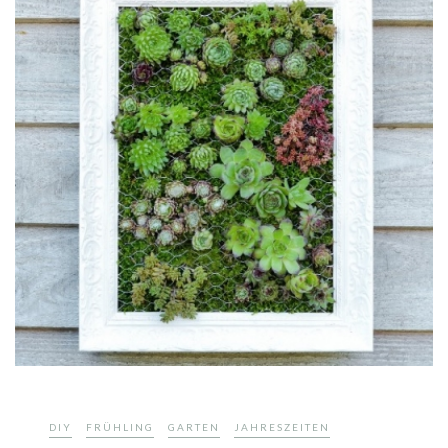
,
,
,
,
DIY
FRÜHLING
GARTEN
JAHRESZEITEN