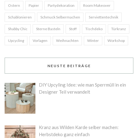
Ostern
Papier
Partydekoration
Room Makeover
Schablonieren
Schmuck Selbermachen
Serviettentechnik
Shabby Chic
Sterne Basteln
Stoff
Tischdeko
Türkranz
Upcycling
Vorlagen
Weihnachten
Winter
Workshop
NEUSTE BEITRÄGE
DIY Upcyling Idee: wie man Sperrmüll in ein
Designer Teil verwandelt
Kranz aus Wilden Karde selber machen:
Herbstdeko ganz einfach