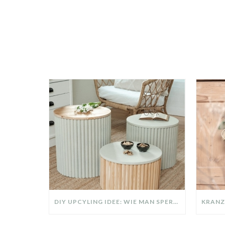
DIY UPCYLING IDEE: WIE MAN SPERRMÜLL IN EIN DESIGNER TEIL VERWANDELT