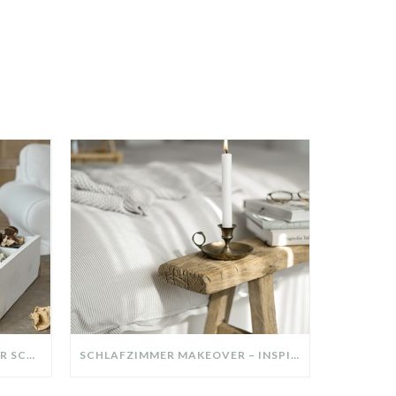
DIY-DEKO-TABLETT AUS ALTER SCHUBLADE – NACHHALTIGE HERBSTDEKO SELBER MACHEN!
SCHLAFZIMMER MAKEOVER – INSPIRATION FÜR DEIN SCHLAFZIMMER: AUS ALT MACH NEU – HELL, GEMÜTLICH UND EINLADEND