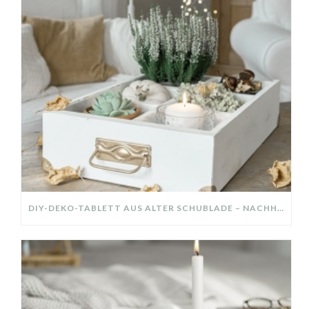
DIY-DEKO-TABLETT AUS ALTER SCHUBLADE – NACHHALTIGE HERBSTDEKO SELBER MACHEN!