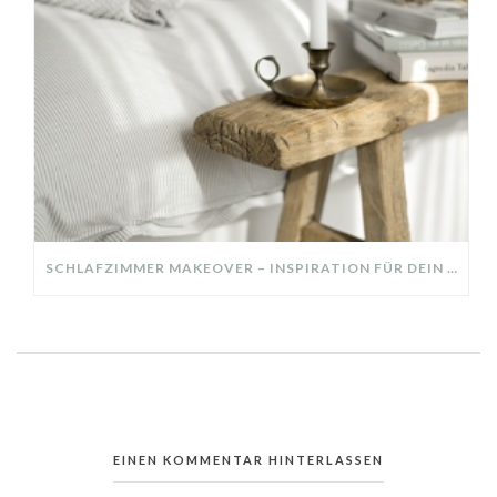
SCHLAFZIMMER MAKEOVER – INSPIRATION FÜR DEIN SCHLAFZIMMER: AUS ALT MACH NEU – HELL, GEMÜTLICH UND EINLADEND
EINEN KOMMENTAR HINTERLASSEN