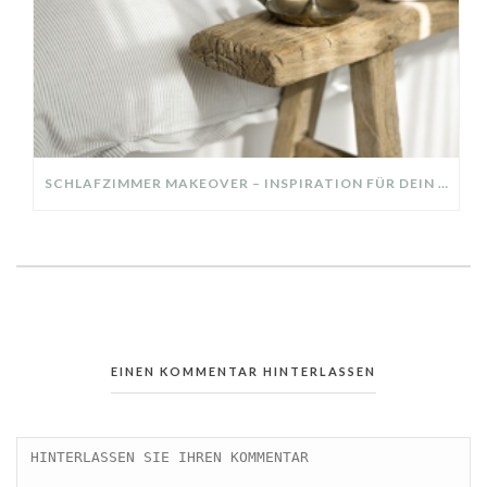
SCHLAFZIMMER MAKEOVER – INSPIRATION FÜR DEIN SCHLAFZIMMER: AUS ALT MACH NEU – HELL, GEMÜTLICH UND EINLADEND
EINEN KOMMENTAR HINTERLASSEN