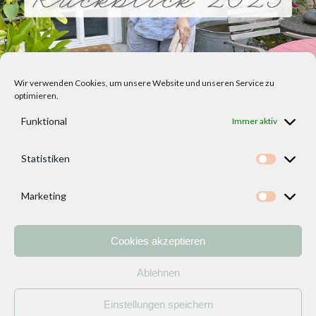
Wir verwenden Cookies, um unsere Website und unseren Service zu
optimieren.
Funktional
Immer aktiv
Statistiken
Statisti
Marketing
Marketi
Cookies akzeptieren
Home
Vorlagen
ÜBER MICH und DEKOIDEENREICH
Kontakt
Ablehnen
Impressum
/
Datenschutzerklärung
Einstellungen speichern