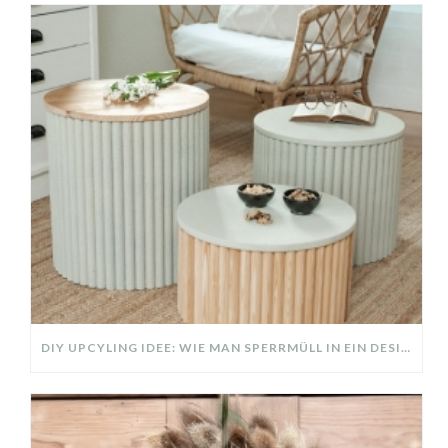
DIY UPCYLING IDEE: WIE MAN SPERRMÜLL IN EIN DESIGNER TEIL VERWANDELT