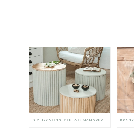
DIY UPCYLING IDEE: WIE MAN SPERRMÜLL IN EIN DESIGNER TEIL VERWANDELT