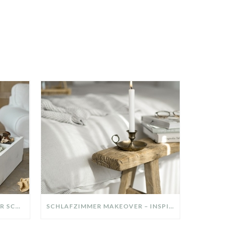
DIY-DEKO-TABLETT AUS ALTER SCHUBLADE – NACHHALTIGE HERBSTDEKO SELBER MACHEN!
SCHLAFZIMMER MAKEOVER – INSPIRATION FÜR DEIN SCHLAFZIMMER: AUS ALT MACH NEU – HELL, GEMÜTLICH UND EINLADEND