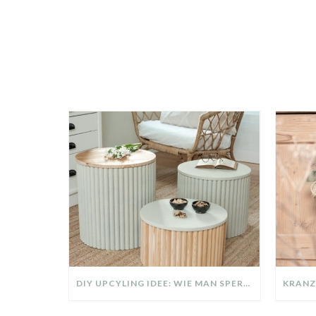
DIY UPCYLING IDEE: WIE MAN SPERRMÜLL IN EIN DESIGNER TEIL VERWANDELT