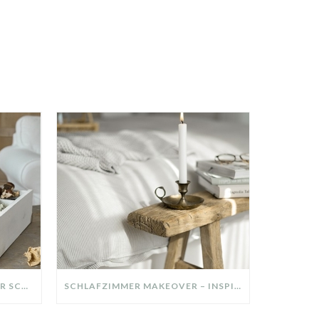
DIY-DEKO-TABLETT AUS ALTER SCHUBLADE – NACHHALTIGE HERBSTDEKO SELBER MACHEN!
SCHLAFZIMMER MAKEOVER – INSPIRATION FÜR DEIN SCHLAFZIMMER: AUS ALT MACH NEU – HELL, GEMÜTLICH UND EINLADEND