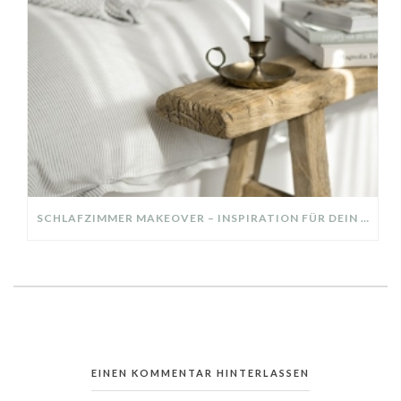
SCHLAFZIMMER MAKEOVER – INSPIRATION FÜR DEIN SCHLAFZIMMER: AUS ALT MACH NEU – HELL, GEMÜTLICH UND EINLADEND
EINEN KOMMENTAR HINTERLASSEN