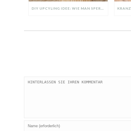
DIY UPCYLING IDEE: WIE MAN SPERRMÜLL IN EIN DESIGNER TEIL VERWANDELT