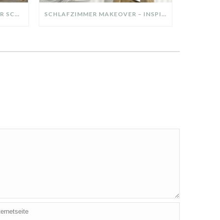
DIY-DEKO-TABLETT AUS ALTER SCHUBLADE – NACHHALTIGE HERBSTDEKO SELBER MACHEN!
SCHLAFZIMMER MAKEOVER – INSPIRATION FÜR DEIN SCHLAFZIMMER: AUS ALT MACH NEU – HELL, GEMÜTLICH UND EINLADEND