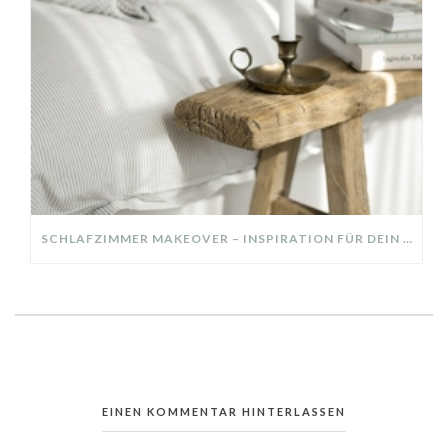
SCHLAFZIMMER MAKEOVER – INSPIRATION FÜR DEIN SCHLAFZIMMER: AUS ALT MACH NEU – HELL, GEMÜTLICH UND EINLADEND
EINEN KOMMENTAR HINTERLASSEN