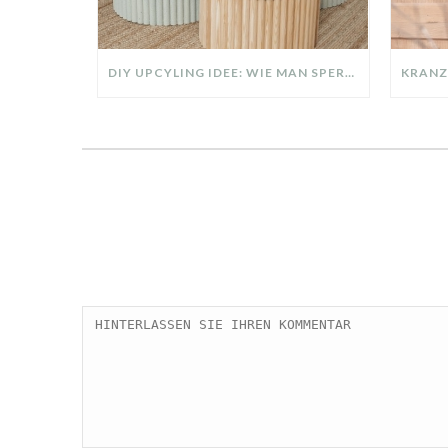
DIY UPCYLING IDEE: WIE MAN SPERRMÜLL IN EIN DESIGNER TEIL VERWANDELT