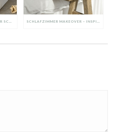
DIY-DEKO-TABLETT AUS ALTER SCHUBLADE – NACHHALTIGE HERBSTDEKO SELBER MACHEN!
SCHLAFZIMMER MAKEOVER – INSPIRATION FÜR DEIN SCHLAFZIMMER: AUS ALT MACH NEU – HELL, GEMÜTLICH UND EINLADEND