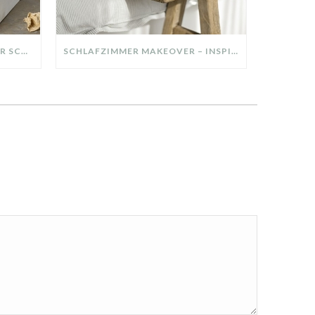
DIY-DEKO-TABLETT AUS ALTER SCHUBLADE – NACHHALTIGE HERBSTDEKO SELBER MACHEN!
SCHLAFZIMMER MAKEOVER – INSPIRATION FÜR DEIN SCHLAFZIMMER: AUS ALT MACH NEU – HELL, GEMÜTLICH UND EINLADEND