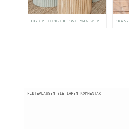
DIY UPCYLING IDEE: WIE MAN SPERRMÜLL IN EIN DESIGNER TEIL VERWANDELT