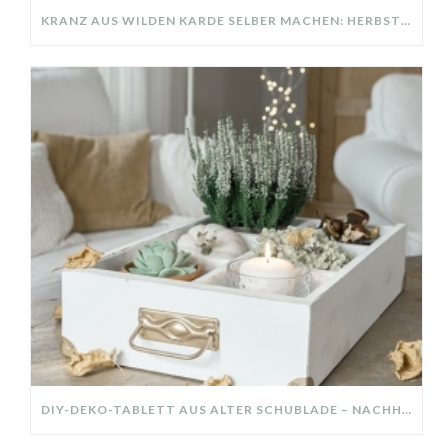
KRANZ AUS WILDEN KARDE SELBER MACHEN: HERBSTDEKO GANZ EINFACH
DIY-DEKO-TABLETT AUS ALTER SCHUBLADE – NACHHALTIGE HERBSTDEKO SELBER MACHEN!