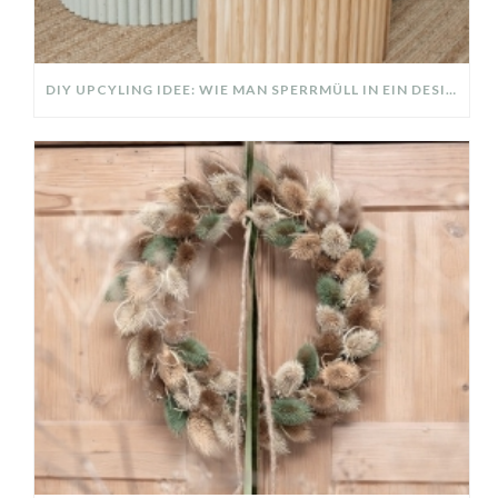
DIY UPCYLING IDEE: WIE MAN SPERRMÜLL IN EIN DESIGNER TEIL VERWANDELT