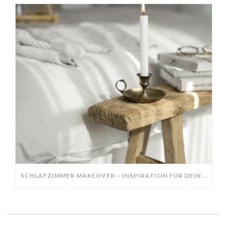
SCHLAFZIMMER MAKEOVER – INSPIRATION FÜR DEIN SCHLAFZIMMER: AUS ALT MACH NEU – HELL, GEMÜTLICH UND EINLADEND