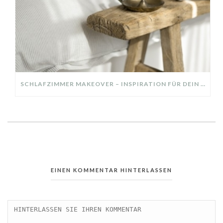
SCHLAFZIMMER MAKEOVER – INSPIRATION FÜR DEIN SCHLAFZIMMER: AUS ALT MACH NEU – HELL, GEMÜTLICH UND EINLADEND
EINEN KOMMENTAR HINTERLASSEN