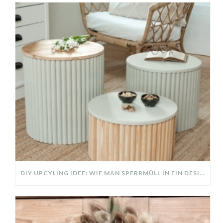
DIY UPCYLING IDEE: WIE MAN SPERRMÜLL IN EIN DESIGNER TEIL VERWANDELT