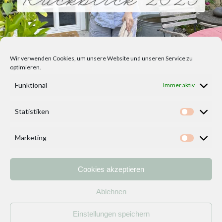
Wir verwenden Cookies, um unsere Website und unseren Service zu
optimieren.
Funktional
Immer aktiv
Statistiken
Statisti
Marketing
Marketi
Cookies akzeptieren
Home
Vorlagen
ÜBER MICH und DEKOIDEENREICH
Kontakt
Ablehnen
Impressum
/
Datenschutzerklärung
Einstellungen speichern