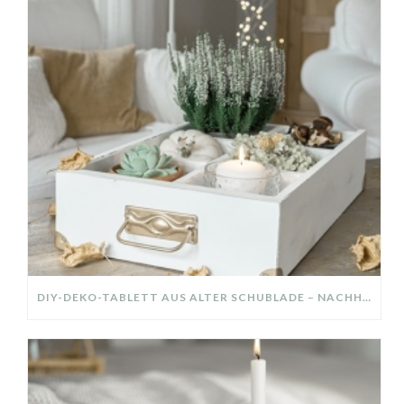
DIY-DEKO-TABLETT AUS ALTER SCHUBLADE – NACHHALTIGE HERBSTDEKO SELBER MACHEN!