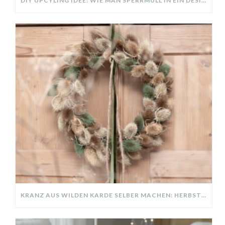
DIY UPCYLING IDEE: WIE MAN SPERRMÜLL IN EIN DESIGNER TEIL VERWANDELT
KRANZ AUS WILDEN KARDE SELBER MACHEN: HERBSTDEKO GANZ EINFACH