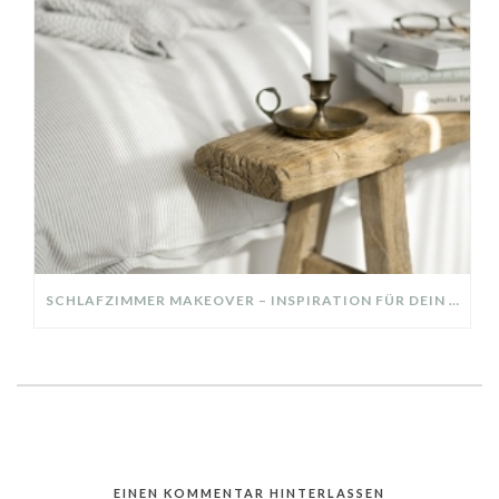
SCHLAFZIMMER MAKEOVER – INSPIRATION FÜR DEIN SCHLAFZIMMER: AUS ALT MACH NEU – HELL, GEMÜTLICH UND EINLADEND
EINEN KOMMENTAR HINTERLASSEN