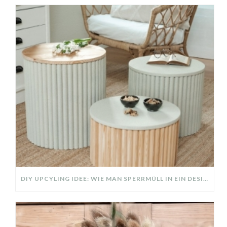
DIY UPCYLING IDEE: WIE MAN SPERRMÜLL IN EIN DESIGNER TEIL VERWANDELT