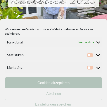
Wir verwenden Cookies, um unsere Website und unseren Service zu
optimieren.
Funktional
Immer aktiv
Statistiken
Statisti
Marketing
Marketi
Cookies akzeptieren
Home
Vorlagen
ÜBER MICH und DEKOIDEENREICH
Kontakt
Ablehnen
Impressum
/
Datenschutzerklärung
Einstellungen speichern