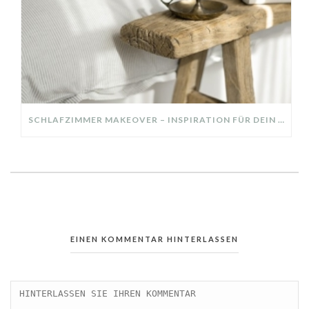
SCHLAFZIMMER MAKEOVER – INSPIRATION FÜR DEIN SCHLAFZIMMER: AUS ALT MACH NEU – HELL, GEMÜTLICH UND EINLADEND
EINEN KOMMENTAR HINTERLASSEN