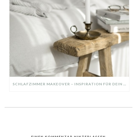
SCHLAFZIMMER MAKEOVER – INSPIRATION FÜR DEIN SCHLAFZIMMER: AUS ALT MACH NEU – HELL, GEMÜTLICH UND EINLADEND
EINEN KOMMENTAR HINTERLASSEN