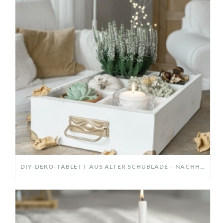
DIY-DEKO-TABLETT AUS ALTER SCHUBLADE – NACHHALTIGE HERBSTDEKO SELBER MACHEN!