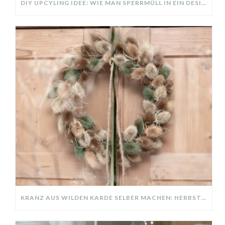
DIY UPCYLING IDEE: WIE MAN SPERRMÜLL IN EIN DESIGNER TEIL VERWANDELT
KRANZ AUS WILDEN KARDE SELBER MACHEN: HERBSTDEKO GANZ EINFACH