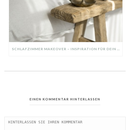
SCHLAFZIMMER MAKEOVER – INSPIRATION FÜR DEIN SCHLAFZIMMER: AUS ALT MACH NEU – HELL, GEMÜTLICH UND EINLADEND
EINEN KOMMENTAR HINTERLASSEN