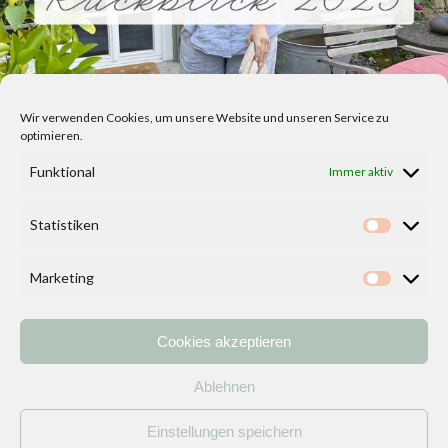
Wir verwenden Cookies, um unsere Website und unseren Service zu
optimieren.
Funktional
Immer aktiv
Statistiken
Statisti
Marketing
Marketi
Cookies akzeptieren
Home
Vorlagen
ÜBER MICH und DEKOIDEENREICH
Kontakt
Ablehnen
Impressum
/
Datenschutzerklärung
Einstellungen speichern