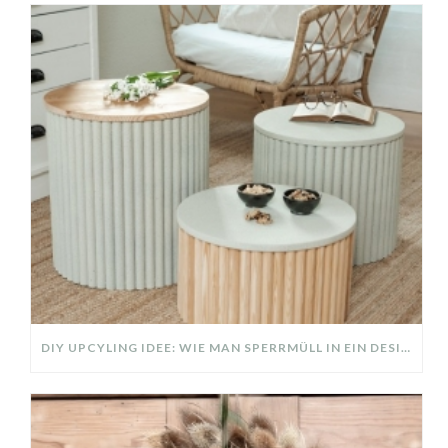
DIY UPCYLING IDEE: WIE MAN SPERRMÜLL IN EIN DESIGNER TEIL VERWANDELT